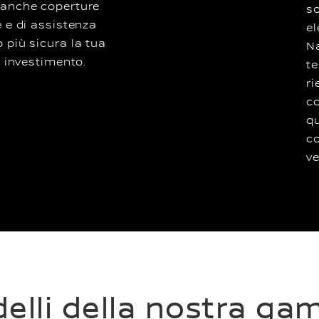
 anche coperture
so
e e di assistenza
el
 più sicura la tua
Na
o investimento.
te
ri
co
q
c
ve
odelli della nostra g