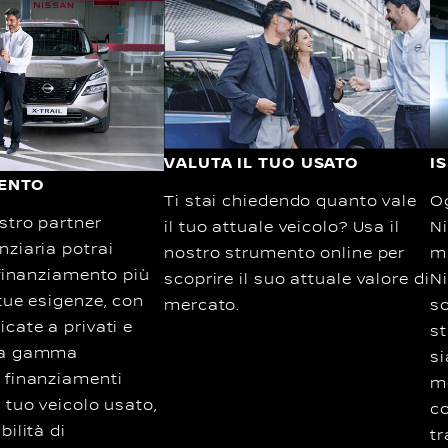
VALUTA IL TUO USATO
I
ENTO
Ti stai chiedendo quanto vale
Og
stro partner
il tuo attuale veicolo? Usa il
Ni
nziaria potrai
nostro strumento online per
m
 finanziamento più
scoprire il suo attuale valore di
Ni
tue esigenze, con
mercato.
so
cate a privati e
st
na gamma
si
 finanziamenti
me
 tuo veicolo usato,
co
bilità di
tr