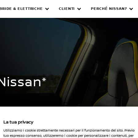
IBRIDE & ELETTRICHE
CLIENTI
PERCHÉ NISSAN?
NG
Nissan*
La tua privacy
ncessionarie
Utilizziamo i cookie strettamente necessari per il funzionamento del sito. Previo
tuo espresso consenso, utilizzeremo i cookie per personalizzare i contenuti, per