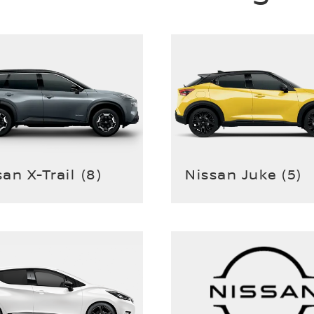
san X-Trail
(
8
)
Nissan Juke
(
5
)