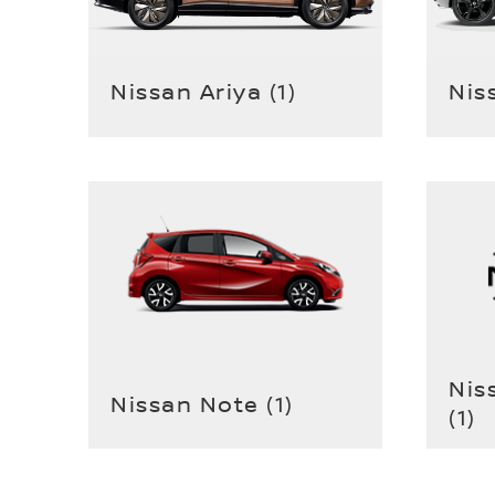
Nissan Ariya
(
1
)
Nis
Nis
Nissan Note
(
1
)
(
1
)