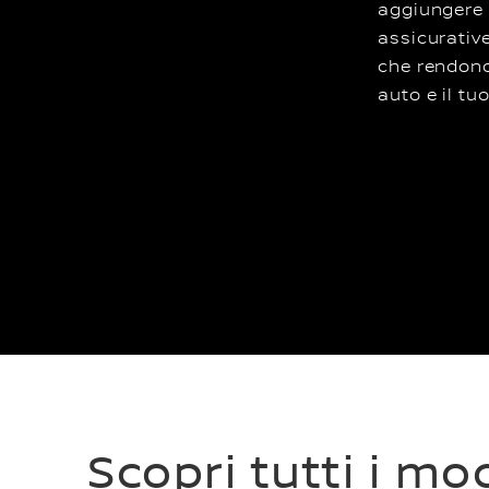
aggiungere
assicurativ
che rendono
auto e il tu
Scopri tutti i m