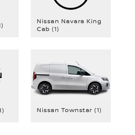
Nissan Navara King
1
)
Cab
(
1
)
Nissan Townstar
(
1
)
1
)