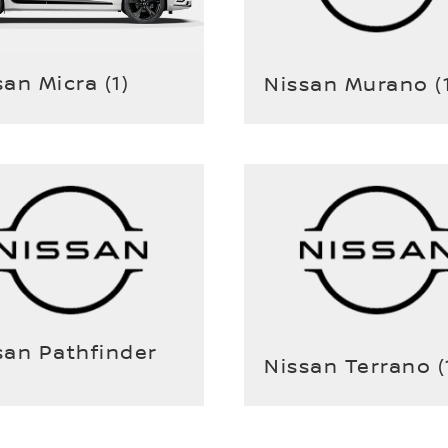
san Micra
(
1
)
Nissan Murano
(
san Pathfinder
Nissan Terrano
(