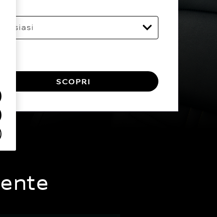
ezzo
SCOPRI
iente