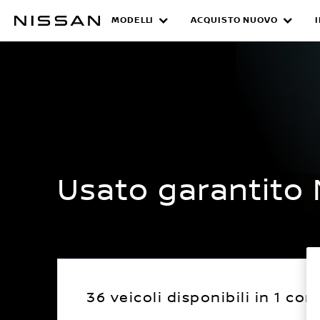
Passa
ai
MODELLI
ACQUISTO NUOVO
USED CARS LANDI
contenuti
principali
Usato garantito 
36 veicoli disponibili in 1 co