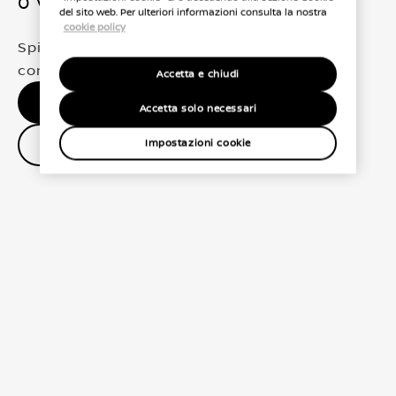
0 Veicoli trovati
del sito web. Per ulteriori informazioni consulta la nostra
cookie policy
Spiacenti, non abbiamo trovato una
corrispondenza esatta per le tue selezioni
Accetta e chiudi
Nessun risultato, riprova.
Accetta solo necessari
Contatta il concessionario
Impostazioni cookie