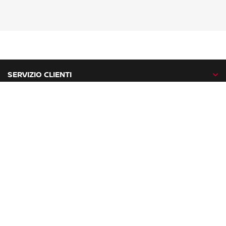
SERVIZIO CLIENTI
GAMMA NISSAN
NISSAN NETWORK
NISSAN SOCIAL
facebook
twitter
instagram
youtube
Nissan nel mondo