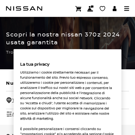
Passa
ai
CERTIFIED PRE OWNED
contenuti
principali
Scopri la nostra nissan 370z 2024
usata garantita
Trova subito la tua.
La tua privacy
Utilizziamo i cookie strettamente necessari per il
funzionamento del sito. Previo tuo espresso consenso,
Nuovi veicoli
Veicoli usati
utilizzeremo i cookie per personalizzare i contenuti, per
analizzare il traffico sui nostri siti web e per consentire la
personalizzazione della pubblicità e l’integrazione di
alcune funzionalità anche sui social network. Cliccando
Tutti i concessionari - 50 Km
su “Accetta e chiudi”, l’utente accetta di memorizzare i
cookie sul dispositivo per migliorare la navigazione del
Mostra filtri
sito, analizzare l’utilizzo del sito e assistere nelle nostre
attività di marketing.
È possibile personalizzare i consensi cliccando su
"Impostazioni cookie" e/o accedendo alla sezione Cookie