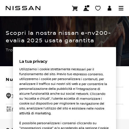
Passa
ai
CERTIFIED PRE OWNED
contenuti
principali
Scopri la nostra nissan e-nv200-
evalia 2025 usata garantita
Trova subito la tua.
La tua privacy
Utilizziamo i cookie strettamente necessari per il
funzionamento del sito. Previo tuo espresso consenso,
Nuovi veicoli
Veicoli usati
utilizzeremo i cookie per personalizzare i contenuti, per
analizzare il traffico sui nostri siti web e per consentire la
personalizzazione della pubblicità e l’integrazione di
alcune funzionalità anche sui social network. Cliccando
Tutti i concessionari - 50 Km
su “Accetta e chiudi”, l’utente accetta di memorizzare i
cookie sul dispositivo per migliorare la navigazione del
Mostra filtri
sito, analizzare l’utilizzo del sito e assistere nelle nostre
attività di marketing.
È possibile personalizzare i consensi cliccando su
"Impostazioni cookie" e/o accedendo alla sezione Cookie