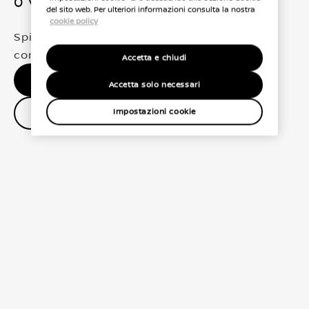
0 Veicoli trovati
del sito web. Per ulteriori informazioni consulta la nostra
cookie policy
Spiacenti, non abbiamo trovato una
corrispondenza esatta per le tue selezioni
Accetta e chiudi
Nessun risultato, riprova.
Accetta solo necessari
Contatta il concessionario
Impostazioni cookie