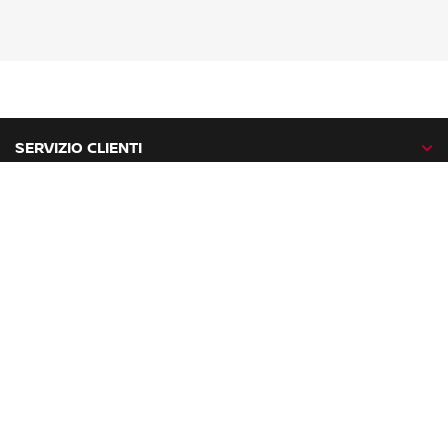
SERVIZIO CLIENTI
GAMMA NISSAN
NISSAN NETWORK
NISSAN SOCIAL
facebook
twitter
instagram
youtube
Nissan nel mondo