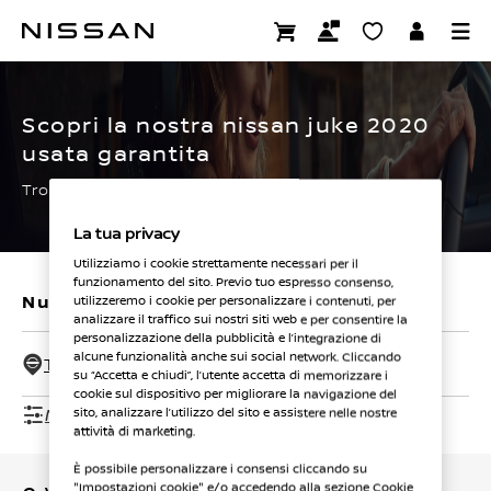
Passa
ai
CERTIFIED PRE OWNED
contenuti
principali
Scopri la nostra nissan juke 2020
usata garantita
Trova subito la tua.
La tua privacy
Utilizziamo i cookie strettamente necessari per il
funzionamento del sito. Previo tuo espresso consenso,
Nuovi veicoli
Veicoli usati
utilizzeremo i cookie per personalizzare i contenuti, per
analizzare il traffico sui nostri siti web e per consentire la
personalizzazione della pubblicità e l’integrazione di
alcune funzionalità anche sui social network. Cliccando
Tutti i concessionari - 50 Km
su “Accetta e chiudi”, l’utente accetta di memorizzare i
cookie sul dispositivo per migliorare la navigazione del
Mostra filtri
sito, analizzare l’utilizzo del sito e assistere nelle nostre
attività di marketing.
È possibile personalizzare i consensi cliccando su
"Impostazioni cookie" e/o accedendo alla sezione Cookie