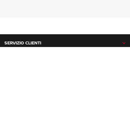
SERVIZIO CLIENTI
GAMMA NISSAN
NISSAN NETWORK
NISSAN SOCIAL
facebook
twitter
instagram
youtube
Nissan nel mondo