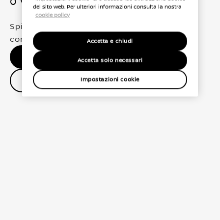
0 Veicoli trovati
del sito web. Per ulteriori informazioni consulta la nostra
cookie policy
Spiacenti, non abbiamo trovato una
corrispondenza esatta per le tue selezioni
Accetta e chiudi
Nessun risultato, riprova.
Accetta solo necessari
Contatta il concessionario
Impostazioni cookie