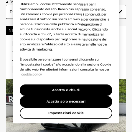
2 Veicoli trovati
Utilizziamo i cookie strettamente necessari per il
funzionamento del sito. Previo tuo espresso consenso,
utilizzeremo i cookie per personalizzare i contenuti, per
analizzare il traffico sui nostri siti web e per consentire la
personalizzazione della pubblicità e l’integrazione di
alcune funzionalità anche sui social network. Cliccando
NISSAN Usato Garantito
su “Accetta e chiudi”, l’utente accetta di memorizzare i
cookie sul dispositivo per migliorare la navigazione del
Nissan Juke
sito, analizzare l’utilizzo del sito e assistere nelle nostre
attività di marketing.
TEKNA
BENZINA
0.9 l
84 KW (114 CV)
ANTERIORE
AUTOMATICO
È possibile personalizzare i consensi cliccando su
"Impostazioni cookie" e/o accedendo alla sezione Cookie
15,366 Km
Jan 2025
Bianco
Benzina
6Cambio
del sito web. Per ulteriori informazioni consulta la nostra
cookie policy
Accetta e chiudi
Accetta solo necessari
Impostazioni cookie