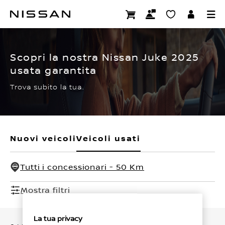
Passa
ai
CERTIFIED PRE OWNED
contenuti
principali
Scopri la nostra Nissan Juke 2025
usata garantita
Trova subito la tua.
Nuovi veicoli
Veicoli usati
Tutti i concessionari - 50 Km
Mostra filtri
La tua privacy