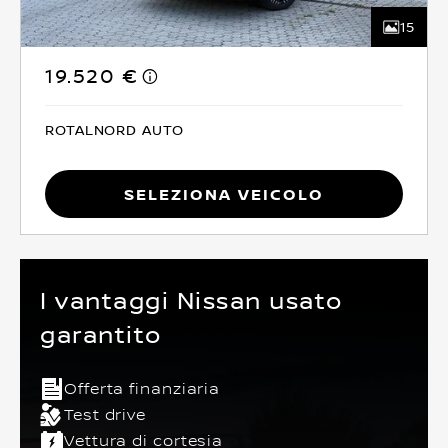
15
19.520 €
ROTALNORD AUTO
Seleziona Veicolo
I vantaggi Nissan usato
garantito
Offerta finanziaria
Test drive
Vettura di cortesia