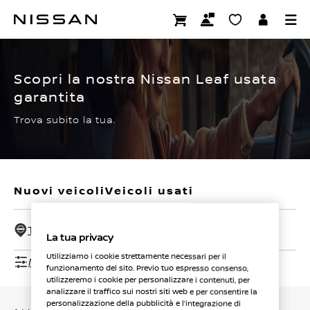
Passa
ai
CERTIFIED PRE OWNED
contenuti
principali
Scopri la nostra Nissan Leaf usata
garantita
Trova subito la tua.
Nuovi veicoli
Veicoli usati
Tutti i concessionari - 50 Km
La tua privacy
Utilizziamo i cookie strettamente necessari per il
Mostra filtri
funzionamento del sito. Previo tuo espresso consenso,
utilizzeremo i cookie per personalizzare i contenuti, per
analizzare il traffico sui nostri siti web e per consentire la
personalizzazione della pubblicità e l’integrazione di