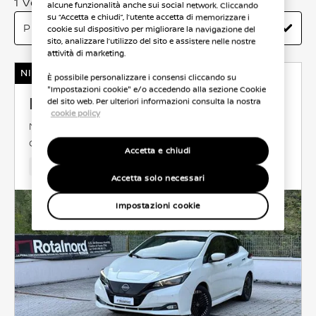
1 Veicoli trovati
alcune funzionalità anche sui social network. Cliccando
su “Accetta e chiudi”, l’utente accetta di memorizzare i
cookie sul dispositivo per migliorare la navigazione del
sito, analizzare l’utilizzo del sito e assistere nelle nostre
attività di marketing.
NISSAN Usato Garantito
È possibile personalizzare i consensi cliccando su
"Impostazioni cookie" e/o accedendo alla sezione Cookie
Nissan Leaf
del sito web. Per ulteriori informazioni consulta la nostra
cookie policy
N-CONNECTA
100% ELETTRICO
90 KW (122
CV)
ANTERIORE
MANUALE
Accetta e chiudi
18,339 Km
Dec 2023
Bianco
100% elettrico
5 Po
Accetta solo necessari
Impostazioni cookie