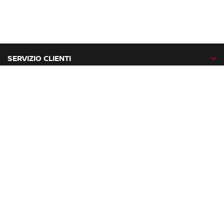
SERVIZIO CLIENTI
GAMMA NISSAN
NISSAN NETWORK
NISSAN SOCIAL
facebook
twitter
instagram
youtube
Nissan nel mondo
Mappa del sito