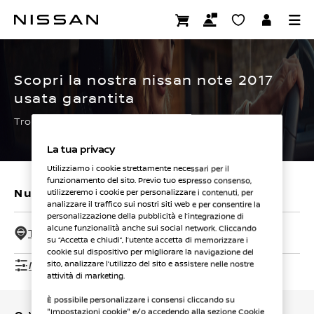
Passa
ai
CERTIFIED PRE OWNED
contenuti
principali
Scopri la nostra nissan note 2017
usata garantita
Trova subito la tua.
La tua privacy
Utilizziamo i cookie strettamente necessari per il
funzionamento del sito. Previo tuo espresso consenso,
Nuovi veicoli
Veicoli usati
utilizzeremo i cookie per personalizzare i contenuti, per
analizzare il traffico sui nostri siti web e per consentire la
personalizzazione della pubblicità e l’integrazione di
alcune funzionalità anche sui social network. Cliccando
Tutti i concessionari - 50 Km
su “Accetta e chiudi”, l’utente accetta di memorizzare i
cookie sul dispositivo per migliorare la navigazione del
Mostra filtri
sito, analizzare l’utilizzo del sito e assistere nelle nostre
attività di marketing.
È possibile personalizzare i consensi cliccando su
"Impostazioni cookie" e/o accedendo alla sezione Cookie