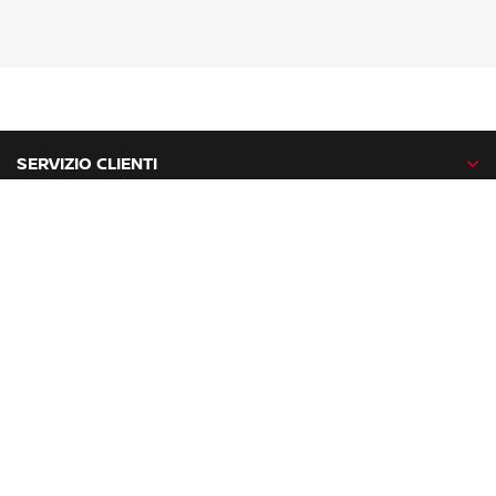
SERVIZIO CLIENTI
GAMMA NISSAN
NISSAN NETWORK
NISSAN SOCIAL
facebook
twitter
instagram
youtube
Nissan nel mondo