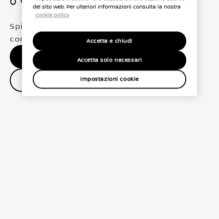
0 Veicoli trovati
del sito web. Per ulteriori informazioni consulta la nostra
cookie policy
Spiacenti, non abbiamo trovato una
corrispondenza esatta per le tue selezioni
Accetta e chiudi
Nessun risultato, riprova.
Accetta solo necessari
Contatta il concessionario
Impostazioni cookie