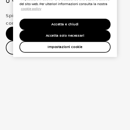
0 Veicoli trovati
del sito web. Per ulteriori informazioni consulta la nostra
cookie policy
Spiacenti, non abbiamo trovato una
corrispondenza esatta per le tue selezioni
Accetta e chiudi
Nessun risultato, riprova.
Accetta solo necessari
Contatta il concessionario
Impostazioni cookie