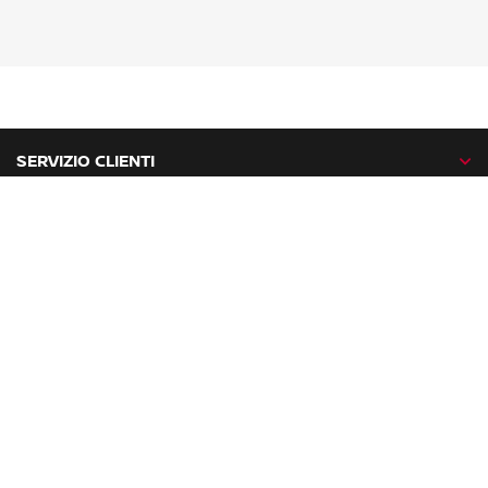
SERVIZIO CLIENTI
GAMMA NISSAN
NISSAN NETWORK
NISSAN SOCIAL
facebook
twitter
instagram
youtube
Nissan nel mondo