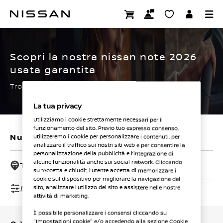
Passa
ai
CERTIFIED PRE OWNED
contenuti
principali
Scopri la nostra nissan note 2026
usata garantita
Trova subito la tua.
La tua privacy
Utilizziamo i cookie strettamente necessari per il
funzionamento del sito. Previo tuo espresso consenso,
Nuovi veicoli
Veicoli usati
utilizzeremo i cookie per personalizzare i contenuti, per
analizzare il traffico sui nostri siti web e per consentire la
personalizzazione della pubblicità e l’integrazione di
alcune funzionalità anche sui social network. Cliccando
Tutti i concessionari - 50 Km
su “Accetta e chiudi”, l’utente accetta di memorizzare i
cookie sul dispositivo per migliorare la navigazione del
Mostra filtri
sito, analizzare l’utilizzo del sito e assistere nelle nostre
attività di marketing.
È possibile personalizzare i consensi cliccando su
"Impostazioni cookie" e/o accedendo alla sezione Cookie