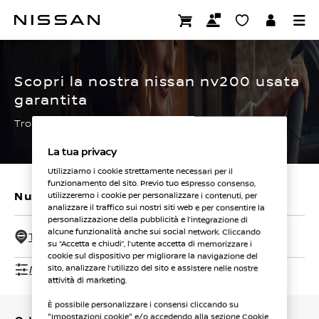
Passa
ai
CERTIFIED PRE OWNED
contenuti
principali
Scopri la nostra nissan nv200 usata
garantita
Trova subito la tua.
La tua privacy
Utilizziamo i cookie strettamente necessari per il
funzionamento del sito. Previo tuo espresso consenso,
Nuovi veicoli
Veicoli usati
utilizzeremo i cookie per personalizzare i contenuti, per
analizzare il traffico sui nostri siti web e per consentire la
personalizzazione della pubblicità e l’integrazione di
alcune funzionalità anche sui social network. Cliccando
Tutti i concessionari - 50 Km
su “Accetta e chiudi”, l’utente accetta di memorizzare i
cookie sul dispositivo per migliorare la navigazione del
Mostra filtri
sito, analizzare l’utilizzo del sito e assistere nelle nostre
attività di marketing.
È possibile personalizzare i consensi cliccando su
"Impostazioni cookie" e/o accedendo alla sezione Cookie