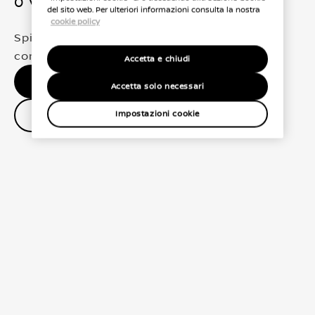
0 Veicoli trovati
del sito web. Per ulteriori informazioni consulta la nostra
cookie policy
Spiacenti, non abbiamo trovato una
corrispondenza esatta per le tue selezioni
Accetta e chiudi
Nessun risultato, riprova.
Accetta solo necessari
Contatta il concessionario
Impostazioni cookie