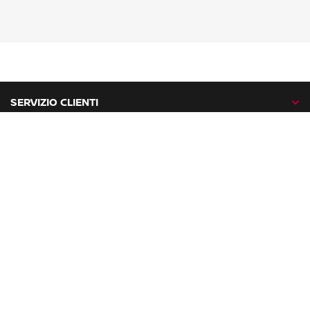
SERVIZIO CLIENTI
GAMMA NISSAN
NISSAN NETWORK
NISSAN SOCIAL
facebook
twitter
instagram
youtube
Nissan nel mondo