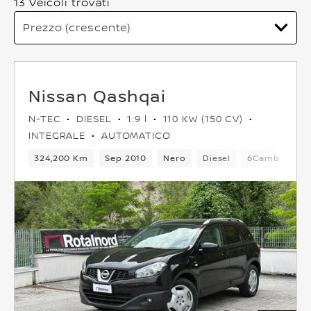
13 Veicoli trovati
Nissan Qashqai
N-TEC
DIESEL
1.9 l
110 KW (150 CV)
INTEGRALE
AUTOMATICO
324,200 Km
Sep 2010
Nero
Diesel
6Cambio
5