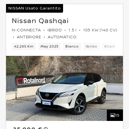
NISSAN Usato Garantito
Nissan Qashqai
N-CONNECTA
IBRIDO
1.3 l
103 KW (140 CV)
ANTERIORE
AUTOMATICO
42,265 Km
May 2023
Bianco
Ibrido
6Cambio
15