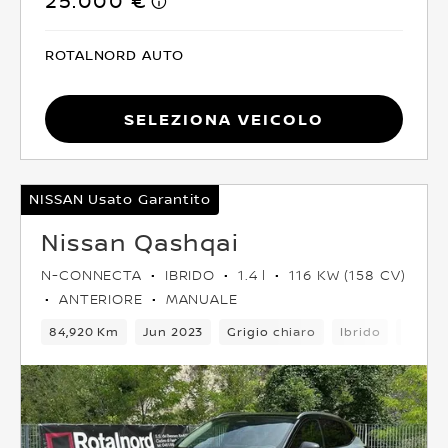
25.000 €
ROTALNORD AUTO
Seleziona Veicolo
NISSAN Usato Garantito
Nissan Qashqai
N-CONNECTA
IBRIDO
1.4 l
116 KW (158 CV)
ANTERIORE
MANUALE
84,920 Km
Jun 2023
Grigio chiaro
Ibrido
5 Post