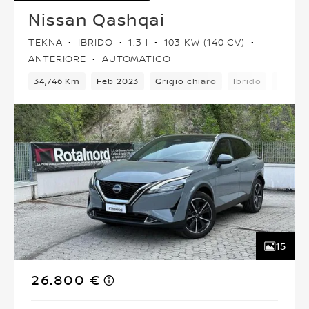
Nissan Qashqai
TEKNA
IBRIDO
1.3 l
103 KW (140 CV)
ANTERIORE
AUTOMATICO
34,746 Km
Feb 2023
Grigio chiaro
Ibrido
6Camb
15
26.800 €