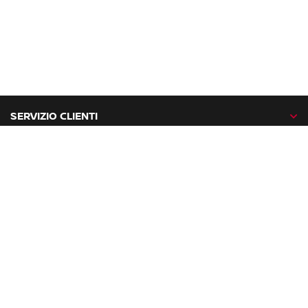
SERVIZIO CLIENTI
GAMMA NISSAN
NISSAN NETWORK
NISSAN SOCIAL
facebook
twitter
instagram
youtube