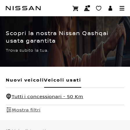
Passa
ai
CERTIFIED PRE OWNED
contenuti
principali
Scopri la nostra Nissan Qashqai
usata garantita
Trova subito la tua.
Nuovi veicoli
Veicoli usati
Tutti i concessionari - 50 Km
Mostra filtri