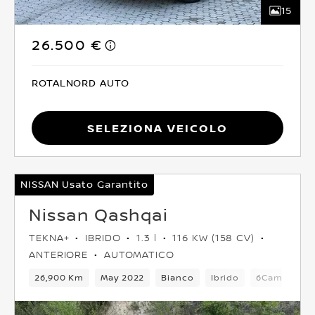
15
26.500 €
ROTALNORD AUTO
Seleziona Veicolo
NISSAN Usato Garantito
Nissan Qashqai
TEKNA+
IBRIDO
1.3 l
116 KW (158 CV)
ANTERIORE
AUTOMATICO
26,900 Km
May 2022
Bianco
Ibrido
6Cambio