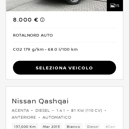
15
8.000 €
ROTALNORD AUTO
CO2 179 g/km
68.0 l/100 km
Seleziona Veicolo
Nissan Qashqai
ACENTA
DIESEL
1.4 l
81 KW (110 CV)
ANTERIORE
AUTOMATICO
137,000 Km
Mar 2013
Bianco
Diesel
6Cambio