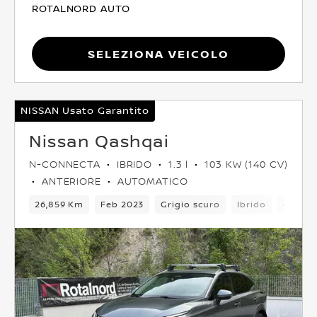
ROTALNORD AUTO
Seleziona Veicolo
NISSAN Usato Garantito
Nissan Qashqai
N-CONNECTA
IBRIDO
1.3 l
103 KW (140 CV)
ANTERIORE
AUTOMATICO
26,859 Km
Feb 2023
Grigio scuro
Ibrido
6Camb