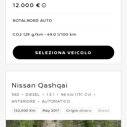
12.000 €
ROTALNORD AUTO
CO2 129 g/km
49.0 l/100 km
Seleziona Veicolo
Nissan Qashqai
360
DIESEL
1.5 l
96 KW (131 CV)
ANTERIORE
AUTOMATICO
152,000 Km
May 2017
Grigio chiaro
Diesel
6Cam