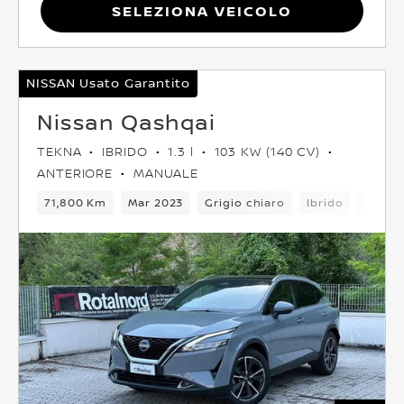
Seleziona Veicolo
NISSAN Usato Garantito
Nissan Qashqai
TEKNA
IBRIDO
1.3 l
103 KW (140 CV)
ANTERIORE
MANUALE
71,800 Km
Mar 2023
Grigio chiaro
Ibrido
6Camb