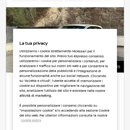
La tua privacy
Utilizziamo i cookie strettamente necessari per il
funzionamento del sito. Previo tuo espresso consenso,
utilizzeremo i cookie per personalizzare i contenuti, per
15
analizzare il traffico sui nostri siti web e per consentire la
personalizzazione della pubblicità e l’integrazione di
alcune funzionalità anche sui social network. Cliccando
9.900 €
su “Accetta e chiudi”, l’utente accetta di memorizzare i
cookie sul dispositivo per migliorare la navigazione del
sito, analizzare l’utilizzo del sito e assistere nelle nostre
attività di marketing.
ROTALNORD AUTO
È possibile personalizzare i consensi cliccando su
CO2 137 g/km
52.0 l/100 km
"Impostazioni cookie" e/o accedendo alla sezione Cookie
del sito web. Per ulteriori informazioni consulta la nostra
cookie policy
Seleziona Veicolo