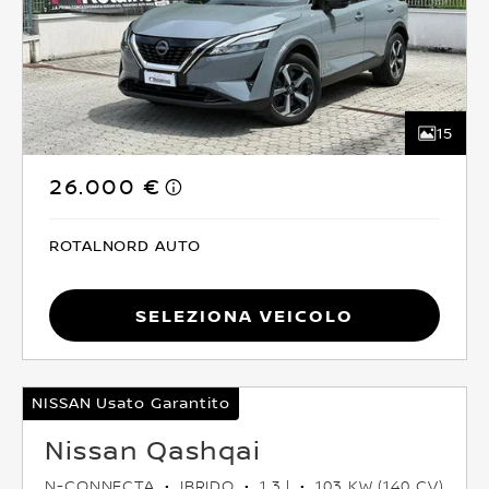
15
26.000 €
ROTALNORD AUTO
Seleziona Veicolo
NISSAN Usato Garantito
Nissan Qashqai
N-CONNECTA
IBRIDO
1.3 l
103 KW (140 CV)