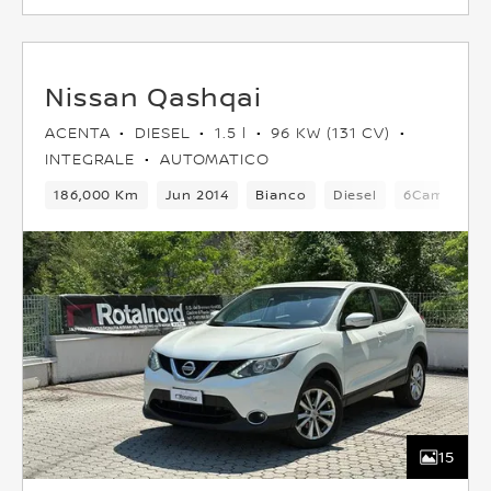
Nissan Qashqai
ACENTA
DIESEL
1.5 l
96 KW (131 CV)
INTEGRALE
AUTOMATICO
186,000 Km
Jun 2014
Bianco
Diesel
6Cambio
15