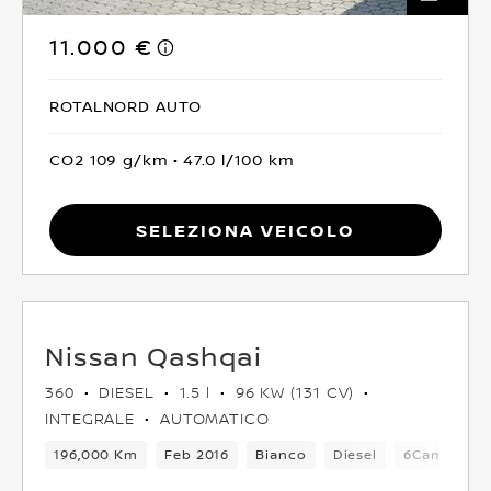
11.000 €
ROTALNORD AUTO
CO2 109 g/km
47.0 l/100 km
Seleziona Veicolo
Nissan Qashqai
360
DIESEL
1.5 l
96 KW (131 CV)
INTEGRALE
AUTOMATICO
196,000 Km
Feb 2016
Bianco
Diesel
6Cambio