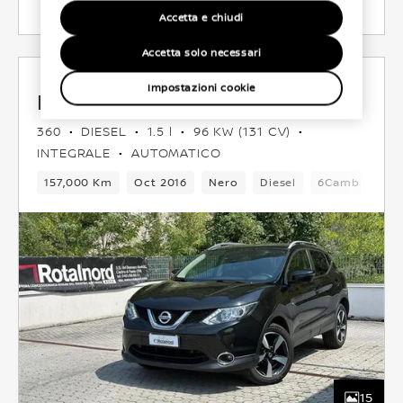
Accetta e chiudi
Accetta solo necessari
Impostazioni cookie
Nissan Qashqai
360
DIESEL
1.5 l
96 KW (131 CV)
INTEGRALE
AUTOMATICO
157,000 Km
Oct 2016
Nero
Diesel
6Cambio
5
15