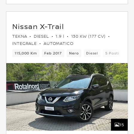
Nissan X-Trail
TEKNA
DIESEL
1.9 l
130 KW (177 CV)
INTEGRALE
AUTOMATICO
115,000 Km
Feb 2017
Nero
Diesel
5 Posti
SU
15