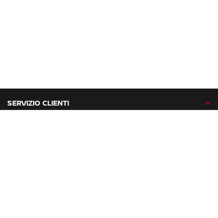
SERVIZIO CLIENTI
GAMMA NISSAN
NISSAN NETWORK
NISSAN SOCIAL
facebook
twitter
instagram
youtube