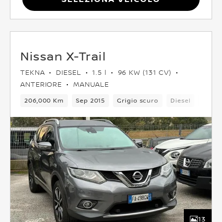
Nissan X-Trail
TEKNA
DIESEL
1.5 l
96 KW (131 CV)
ANTERIORE
MANUALE
206,000 Km
Sep 2015
Grigio scuro
Diesel
5 Pos
13