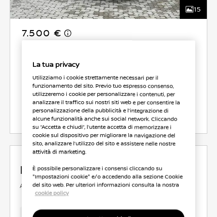
15
7.500 €
ROTALNORD AUTO
La tua privacy
Utilizziamo i cookie strettamente necessari per il
CO2 158 g/km
6.0 l/100 km
funzionamento del sito. Previo tuo espresso consenso,
utilizzeremo i cookie per personalizzare i contenuti, per
analizzare il traffico sui nostri siti web e per consentire la
personalizzazione della pubblicità e l’integrazione di
Seleziona Veicolo
alcune funzionalità anche sui social network. Cliccando
su “Accetta e chiudi”, l’utente accetta di memorizzare i
cookie sul dispositivo per migliorare la navigazione del
sito, analizzare l’utilizzo del sito e assistere nelle nostre
attività di marketing.
Nissan X-Trail
È possibile personalizzare i consensi cliccando su
"Impostazioni cookie" e/o accedendo alla sezione Cookie
ACENTA PRE
DIESEL
1.5 l
96 KW (131 CV)
del sito web. Per ulteriori informazioni consulta la nostra
cookie policy
ANTERIORE
MANUALE
168,035 Km
Nov 2016
Bianco
Diesel
5 Posti
S