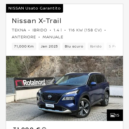
NISSAN Usato Garantito
Nissan X-Trail
TEKNA
IBRIDO
1.4 l
116 KW (158 CV)
ANTERIORE
MANUALE
71,000 Km
Jan 2023
Blu scuro
Ibrido
5 Posti
15