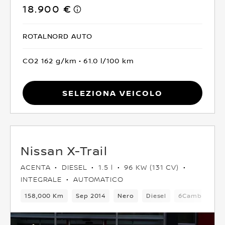
18.900 €
ROTALNORD AUTO
CO2 162 g/km
61.0 l/100 km
Seleziona Veicolo
Nissan X-Trail
ACENTA
DIESEL
1.5 l
96 KW (131 CV)
INTEGRALE
AUTOMATICO
158,000 Km
Sep 2014
Nero
Diesel
6Cambio
5