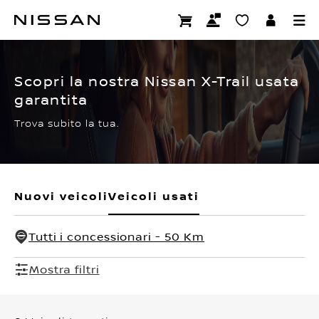
Passa
ai
CERTIFIED PRE OWNED
contenuti
principali
Scopri la nostra Nissan X-Trail usata
garantita
Trova subito la tua.
Nuovi veicoli
Veicoli usati
Tutti i concessionari - 50 Km
Mostra filtri