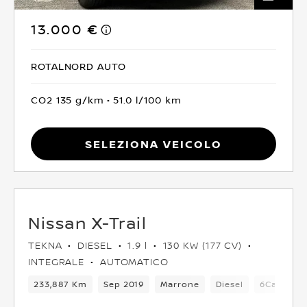
13.000 €
ROTALNORD AUTO
CO2 135 g/km
51.0 l/100 km
Seleziona Veicolo
Nissan X-Trail
TEKNA
DIESEL
1.9 l
130 KW (177 CV)
INTEGRALE
AUTOMATICO
233,887 Km
Sep 2019
Marrone
Diesel
6Cambio