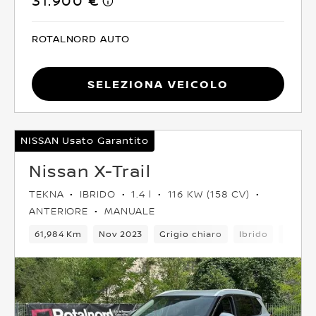
31.900 €
ROTALNORD AUTO
Seleziona Veicolo
NISSAN Usato Garantito
Nissan X-Trail
TEKNA
IBRIDO
1.4 l
116 KW (158 CV)
ANTERIORE
MANUALE
61,984 Km
Nov 2023
Grigio chiaro
Ibrido
5 Post