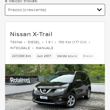
8 Veicoli trovati
Nissan X-Trail
TEKNA
DIESEL
1.9 l
130 KW (177 CV)
INTEGRALE
MANUALE
227,000 Km
Jun 2017
Verde scuro
Diesel
5 Post