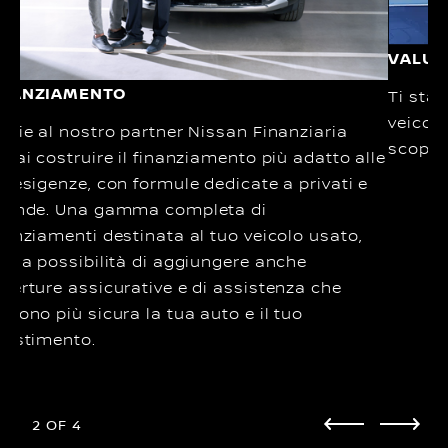
VALUT
INANZIAMENTO
Ti stai
veicolo
azie al nostro partner Nissan Finanziaria
scoprir
trai costruire il finanziamento più adatto alle
e esigenze, con formule dedicate a privati e
iende. Una gamma completa di
nanziamenti destinata al tuo veicolo usato,
n la possibilità di aggiungere anche
perture assicurative e di assistenza che
ndono più sicura la tua auto e il tuo
vestimento.
2
OF
4