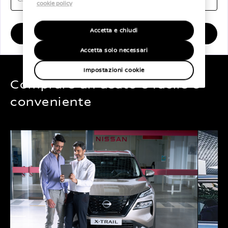
cookie policy
Accetta e chiudi
SCOPRI
Accetta solo necessari
Impostazioni cookie
Comprare un usato è facile e
conveniente