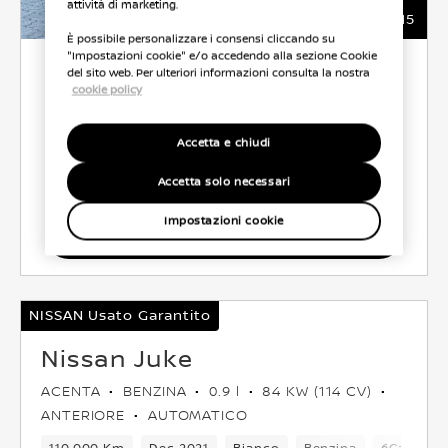
attività di marketing.
15
È possibile personalizzare i consensi cliccando su
"Impostazioni cookie" e/o accedendo alla sezione Cookie
6.500 €
del sito web. Per ulteriori informazioni consulta la nostra
cookie policy
ROTALNORD AUTO
Accetta e chiudi
CO2 129 g/km
49.0 l/100 km
Accetta solo necessari
Impostazioni cookie
Seleziona Veicolo
NISSAN Usato Garantito
Nissan Juke
ACENTA
BENZINA
0.9 l
84 KW (114 CV)
ANTERIORE
AUTOMATICO
110,000 Km
Dec 2021
Bianco
Benzina
6Cambio