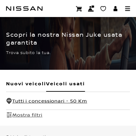
Passa
ai
CERTIFIED PRE OWNED
contenuti
principali
Scopri la nostra Nissan Juke usata
garantita
Trova subito la tua.
Nuovi veicoli
Veicoli usati
Tutti i concessionari - 50 Km
Mostra filtri