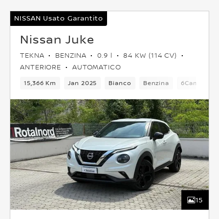
NISSAN Usato Garantito
Nissan Juke
TEKNA
BENZINA
0.9 l
84 KW (114 CV)
ANTERIORE
AUTOMATICO
15,366 Km
Jan 2025
Bianco
Benzina
6Cambio
15