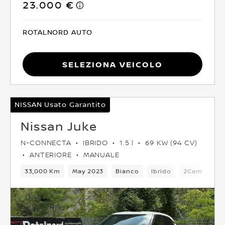
23.000 €
ROTALNORD AUTO
Seleziona Veicolo
NISSAN Usato Garantito
Nissan Juke
N-CONNECTA
IBRIDO
1.5 l
69 KW (94 CV)
ANTERIORE
MANUALE
33,000 Km
May 2023
Bianco
Ibrido
2Cambio