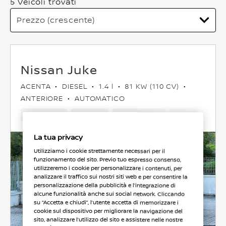
5 Veicoli trovati
Nissan Juke
ACENTA
DIESEL
1.4 l
81 KW (110 CV)
ANTERIORE
AUTOMATICO
163,600 Km
Jun 2012
Grigio chiaro
Diesel
6Cam
La tua privacy
Utilizziamo i cookie strettamente necessari per il
funzionamento del sito. Previo tuo espresso consenso,
utilizzeremo i cookie per personalizzare i contenuti, per
analizzare il traffico sui nostri siti web e per consentire la
personalizzazione della pubblicità e l’integrazione di
alcune funzionalità anche sui social network. Cliccando
su “Accetta e chiudi”, l’utente accetta di memorizzare i
cookie sul dispositivo per migliorare la navigazione del
sito, analizzare l’utilizzo del sito e assistere nelle nostre