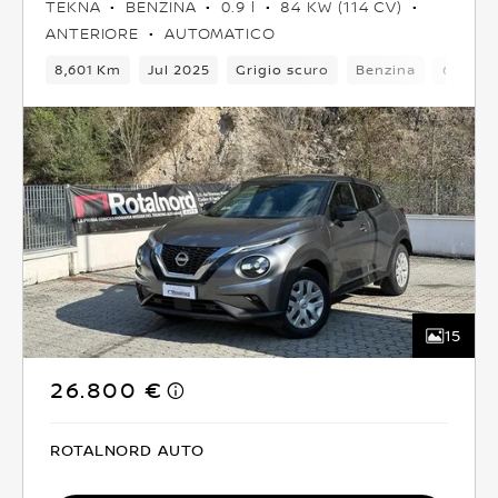
TEKNA
BENZINA
0.9 l
84 KW (114 CV)
ANTERIORE
AUTOMATICO
8,601 Km
Jul 2025
Grigio scuro
Benzina
6Camb
15
26.800 €
ROTALNORD AUTO