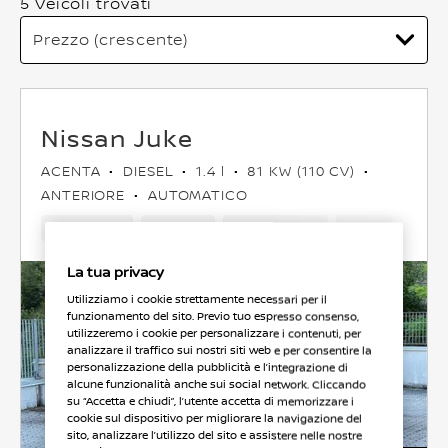
5 Veicoli trovati
Nissan Juke
ACENTA
DIESEL
1.4 l
81 KW (110 CV)
ANTERIORE
AUTOMATICO
163,600 Km
Jun 2012
Grigio chiaro
Diesel
6Cam
La tua privacy
Utilizziamo i cookie strettamente necessari per il
funzionamento del sito. Previo tuo espresso consenso,
utilizzeremo i cookie per personalizzare i contenuti, per
analizzare il traffico sui nostri siti web e per consentire la
personalizzazione della pubblicità e l’integrazione di
alcune funzionalità anche sui social network. Cliccando
su “Accetta e chiudi”, l’utente accetta di memorizzare i
cookie sul dispositivo per migliorare la navigazione del
sito, analizzare l’utilizzo del sito e assistere nelle nostre