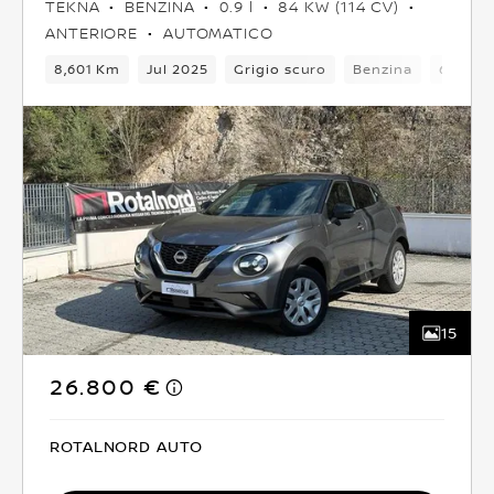
TEKNA
BENZINA
0.9 l
84 KW (114 CV)
ANTERIORE
AUTOMATICO
8,601 Km
Jul 2025
Grigio scuro
Benzina
6Camb
15
26.800 €
ROTALNORD AUTO