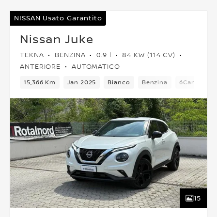
NISSAN Usato Garantito
Nissan Juke
TEKNA
BENZINA
0.9 l
84 KW (114 CV)
ANTERIORE
AUTOMATICO
15,366 Km
Jan 2025
Bianco
Benzina
6Cambio
15