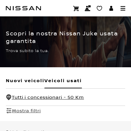
Passa
ai
CERTIFIED PRE OWNED
contenuti
principali
Scopri la nostra Nissan Juke usata
garantita
Trova subito la tua.
Nuovi veicoli
Veicoli usati
Tutti i concessionari - 50 Km
Mostra filtri