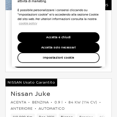
attività di marketing.
15
È possibile personalizzare i consensi cliccando su
"Impostazioni cookie" e/o accedendo alla sezione Cookie
6.500 €
del sito web. Per ulteriori informazioni consulta la nostra
cookie policy
ROTALNORD AUTO
Accetta e chiudi
CO2 129 g/km
49.0 l/100 km
Accetta solo necessari
Impostazioni cookie
Seleziona Veicolo
NISSAN Usato Garantito
Nissan Juke
ACENTA
BENZINA
0.9 l
84 KW (114 CV)
ANTERIORE
AUTOMATICO
110,000 Km
Dec 2021
Bianco
Benzina
6Cambio