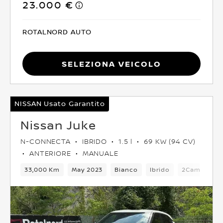
23.000 €
ROTALNORD AUTO
Seleziona Veicolo
NISSAN Usato Garantito
Nissan Juke
N-CONNECTA
IBRIDO
1.5 l
69 KW (94 CV)
ANTERIORE
MANUALE
33,000 Km
May 2023
Bianco
Ibrido
2Cambio