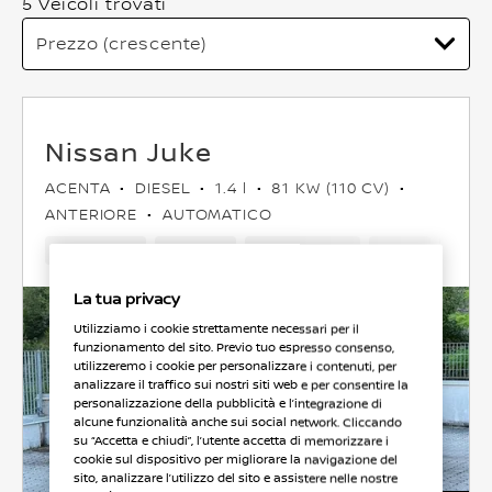
5 Veicoli trovati
Nissan Juke
ACENTA
DIESEL
1.4 l
81 KW (110 CV)
ANTERIORE
AUTOMATICO
163,600 Km
Jun 2012
Grigio chiaro
Diesel
6Cam
La tua privacy
Utilizziamo i cookie strettamente necessari per il
funzionamento del sito. Previo tuo espresso consenso,
utilizzeremo i cookie per personalizzare i contenuti, per
analizzare il traffico sui nostri siti web e per consentire la
personalizzazione della pubblicità e l’integrazione di
alcune funzionalità anche sui social network. Cliccando
su “Accetta e chiudi”, l’utente accetta di memorizzare i
cookie sul dispositivo per migliorare la navigazione del
sito, analizzare l’utilizzo del sito e assistere nelle nostre