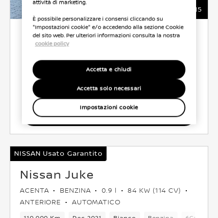
attività di marketing.
15
È possibile personalizzare i consensi cliccando su
"Impostazioni cookie" e/o accedendo alla sezione Cookie
6.500 €
del sito web. Per ulteriori informazioni consulta la nostra
cookie policy
ROTALNORD AUTO
Accetta e chiudi
CO2 129 g/km
49.0 l/100 km
Accetta solo necessari
Impostazioni cookie
Seleziona Veicolo
NISSAN Usato Garantito
Nissan Juke
ACENTA
BENZINA
0.9 l
84 KW (114 CV)
ANTERIORE
AUTOMATICO
110,000 Km
Dec 2021
Bianco
Benzina
6Cambio