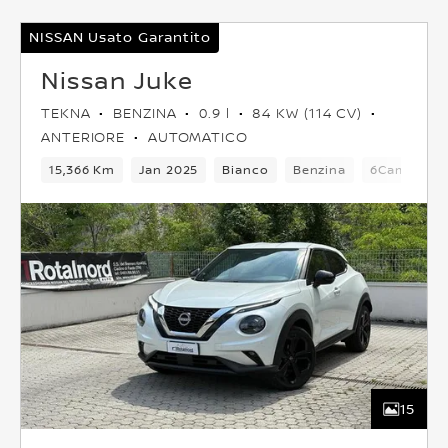
NISSAN Usato Garantito
Nissan Juke
TEKNA
BENZINA
0.9 l
84 KW (114 CV)
ANTERIORE
AUTOMATICO
15,366 Km
Jan 2025
Bianco
Benzina
6Cambio
15