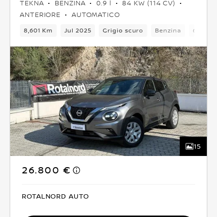
TEKNA
BENZINA
0.9 l
84 KW (114 CV)
ANTERIORE
AUTOMATICO
8,601 Km
Jul 2025
Grigio scuro
Benzina
6Camb
15
26.800 €
ROTALNORD AUTO