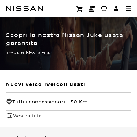
Passa
ai
CERTIFIED PRE OWNED
contenuti
principali
Scopri la nostra Nissan Juke usata
garantita
Trova subito la tua.
Nuovi veicoli
Veicoli usati
Tutti i concessionari - 50 Km
Mostra filtri