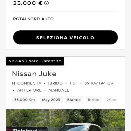
23.000 €
ROTALNORD AUTO
Seleziona Veicolo
NISSAN Usato Garantito
Nissan Juke
N-CONNECTA
IBRIDO
1.5 l
69 KW (94 CV)
ANTERIORE
MANUALE
33,000 Km
May 2023
Bianco
Ibrido
2Cambio