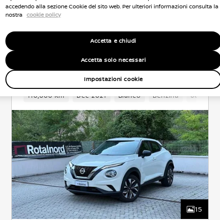
accedendo alla sezione Cookie del sito web. Per ulteriori informazioni consulta la
nostra
cookie policy
NISSAN Usato Garantito
Accetta e chiudi
Nissan Juke
Accetta solo necessari
ACENTA
BENZINA
0.9 l
84 KW (114 CV)
ANTERIORE
AUTOMATICO
Impostazioni cookie
Cambio
110,000 Km
5 Posti
Crossover
Dec 2021
Anteriore
Bianco
Benzina
Euro 5
6Cambio
15