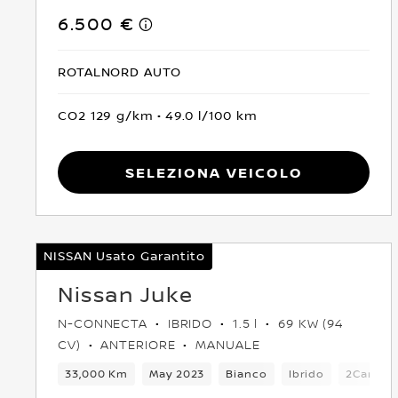
6.500 €
ROTALNORD AUTO
CO2 129 g/km
49.0 l/100 km
Seleziona Veicolo
NISSAN Usato Garantito
Nissan Juke
N-CONNECTA
IBRIDO
1.5 l
69 KW (94
CV)
ANTERIORE
MANUALE
33,000 Km
May 2023
Bianco
Ibrido
2Cambi