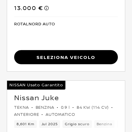
13.000 €
ROTALNORD AUTO
Seleziona Veicolo
NISSAN Usato Garantito
Nissan Juke
TEKNA
BENZINA
0.9 l
84 KW (114 CV)
ANTERIORE
AUTOMATICO
o
5 Posti
8,601 Km
Crossover
Jul 2025
Anteriore
Grigio scuro
Euro 6
Benzina
6Camb