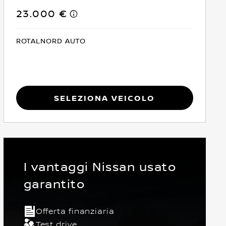
23.000 €
ROTALNORD AUTO
Seleziona Veicolo
I vantaggi Nissan usato
garantito
Offerta finanziaria
io
5 Posti
Crossover
Anteriore
Euro 6
Test drive