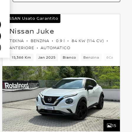
NISSAN Usato Garantito
Nissan Juke
TEKNA
BENZINA
0.9 l
84 KW (114 CV)
ANTERIORE
AUTOMATICO
5 Posti
15,366 Km
Crossover
Jan 2025
Anteriore
Bianco
Euro 6
Benzina
6Cambio
15