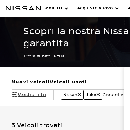
Passa
ai
MODELLI
ACQUISTO NUOVO
CERTIFIED PRE O
contenuti
principali
Scopri la nostra Niss
garantita
Trova subito la tua.
Nuovi veicoli
Veicoli usati
Mostra filtri
Cancella tutt
Nissan
Juke
5 Veicoli trovati