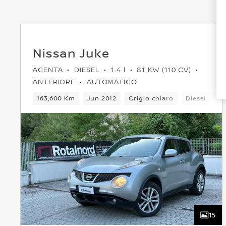
Nissan Juke
ACENTA
DIESEL
1.4 l
81 KW (110 CV)
ANTERIORE
AUTOMATICO
163,600 Km
Jun 2012
Grigio chiaro
Diesel
6
15