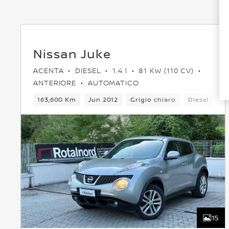
Nissan Juke
ACENTA
DIESEL
1.4 l
81 KW (110 CV)
ANTERIORE
AUTOMATICO
163,600 Km
Jun 2012
Grigio chiaro
Diesel
6
15