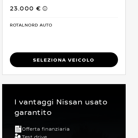
23.000 €
ROTALNORD AUTO
Seleziona Veicolo
I vantaggi Nissan usato
garantito
Offerta finanziaria
io
5 Posti
Crossover
Anteriore
Euro 6
Test drive