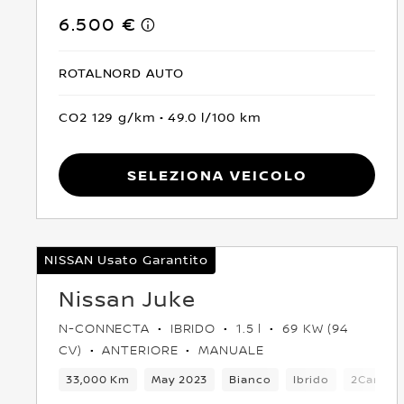
6.500 €
ROTALNORD AUTO
CO2 129 g/km
49.0 l/100 km
Seleziona Veicolo
NISSAN Usato Garantito
Nissan Juke
N-CONNECTA
IBRIDO
1.5 l
69 KW (94
CV)
ANTERIORE
MANUALE
33,000 Km
May 2023
Bianco
Ibrido
2Cambi