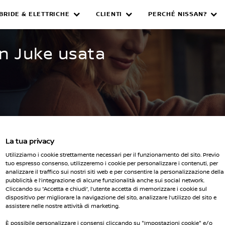
IBRIDE & ELETTRICHE
CLIENTI
PERCHÉ NISSAN?
WNED INVENTORY
an Juke usata
La tua privacy
Seleziona 
Utilizziamo i cookie strettamente necessari per il funzionamento del sito. Previo
i i filtri
tuo espresso consenso, utilizzeremo i cookie per personalizzare i contenuti, per
analizzare il traffico sui nostri siti web e per consentire la personalizzazione della
pubblicità e l’integrazione di alcune funzionalità anche sui social network.
Cliccando su “Accetta e chiudi”, l’utente accetta di memorizzare i cookie sul
dispositivo per migliorare la navigazione del sito, analizzare l’utilizzo del sito e
assistere nelle nostre attività di marketing.
È possibile personalizzare i consensi cliccando su "Impostazioni cookie" e/o