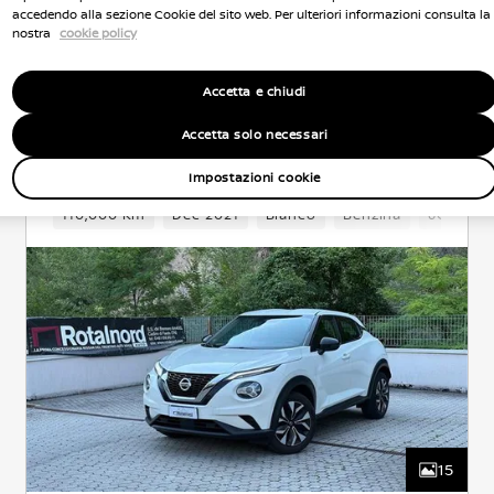
accedendo alla sezione Cookie del sito web. Per ulteriori informazioni consulta la
nostra
cookie policy
NISSAN Usato Garantito
Accetta e chiudi
Nissan Juke
Accetta solo necessari
ACENTA
BENZINA
0.9 l
84 KW (114 CV)
ANTERIORE
AUTOMATICO
Impostazioni cookie
Cambio
110,000 Km
5 Posti
Crossover
Dec 2021
Anteriore
Bianco
Benzina
Euro 5
6Cambio
15