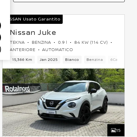
NISSAN Usato Garantito
Nissan Juke
TEKNA
BENZINA
0.9 l
84 KW (114 CV)
ANTERIORE
AUTOMATICO
5 Posti
15,366 Km
Crossover
Jan 2025
Anteriore
Bianco
Euro 6
Benzina
6Cambio
15