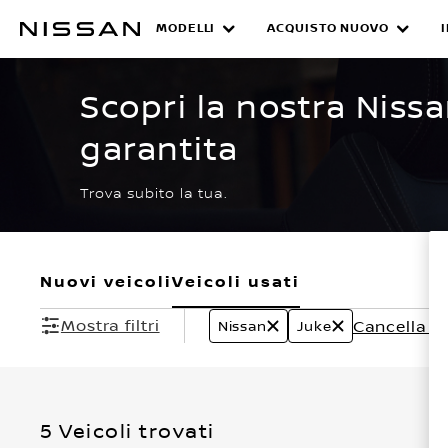
Passa
ai
MODELLI
ACQUISTO NUOVO
CERTIFIED PRE O
contenuti
principali
Scopri la nostra Niss
garantita
Trova subito la tua.
Nuovi veicoli
Veicoli usati
Mostra filtri
Cancella tutt
Nissan
Juke
5 Veicoli trovati