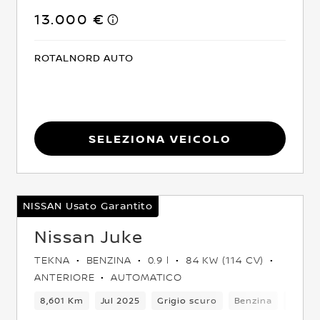
13.000 €
ROTALNORD AUTO
Seleziona Veicolo
NISSAN Usato Garantito
Nissan Juke
TEKNA
BENZINA
0.9 l
84 KW (114 CV)
ANTERIORE
AUTOMATICO
o
5 Posti
8,601 Km
Crossover
Jul 2025
Anteriore
Grigio scuro
Euro 6
Benzina
6Camb