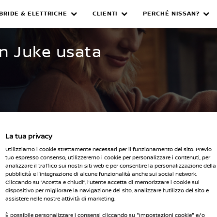
IBRIDE & ELETTRICHE
CLIENTI
PERCHÉ NISSAN?
WNED INVENTORY
an Juke usata
La tua privacy
Seleziona 
Utilizziamo i cookie strettamente necessari per il funzionamento del sito. Previo
i i filtri
tuo espresso consenso, utilizzeremo i cookie per personalizzare i contenuti, per
analizzare il traffico sui nostri siti web e per consentire la personalizzazione della
pubblicità e l’integrazione di alcune funzionalità anche sui social network.
Cliccando su “Accetta e chiudi”, l’utente accetta di memorizzare i cookie sul
dispositivo per migliorare la navigazione del sito, analizzare l’utilizzo del sito e
assistere nelle nostre attività di marketing.
È possibile personalizzare i consensi cliccando su "Impostazioni cookie" e/o