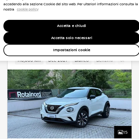
accedendo alla sezione Cookie del sito web. Per ulteriori informazioni consulta la
nostra
cookie policy
NISSAN Usato Garantito
Accetta e chiudi
Nissan Juke
Accetta solo necessari
ACENTA
BENZINA
0.9 l
84 KW (114 CV)
ANTERIORE
AUTOMATICO
Impostazioni cookie
Cambio
110,000 Km
5 Posti
Crossover
Dec 2021
Anteriore
Bianco
Benzina
Euro 5
6Cambio
15