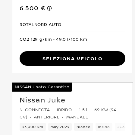
6.500 €
ROTALNORD AUTO
CO2 129 g/km
49.0 l/100 km
Seleziona Veicolo
NISSAN Usato Garantito
Nissan Juke
N-CONNECTA
IBRIDO
1.5 l
69 KW (94
CV)
ANTERIORE
MANUALE
33,000 Km
May 2023
Bianco
Ibrido
2Cambi