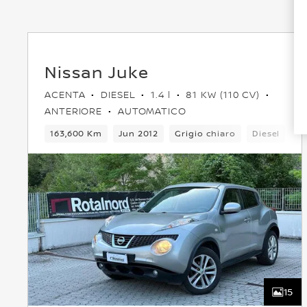
Nissan Juke
ACENTA
DIESEL
1.4 l
81 KW (110 CV)
ANTERIORE
AUTOMATICO
163,600 Km
Jun 2012
Grigio chiaro
Diesel
6
15