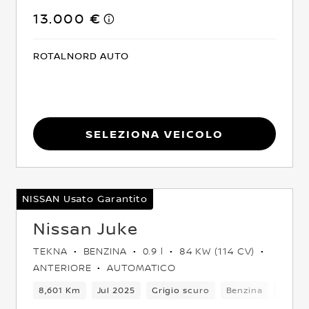
13.000 €
ROTALNORD AUTO
Seleziona Veicolo
NISSAN Usato Garantito
Nissan Juke
TEKNA
BENZINA
0.9 l
84 KW (114 CV)
ANTERIORE
AUTOMATICO
o
5 Posti
8,601 Km
Crossover
Jul 2025
Anteriore
Grigio scuro
Euro 6
Benzina
6Camb