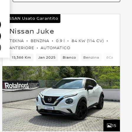
NISSAN Usato Garantito
Nissan Juke
TEKNA
BENZINA
0.9 l
84 KW (114 CV)
ANTERIORE
AUTOMATICO
5 Posti
15,366 Km
Crossover
Jan 2025
Anteriore
Bianco
Euro 6
Benzina
6Cambio
15