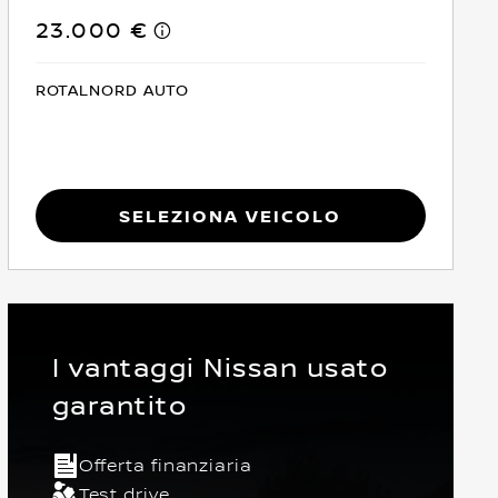
23.000 €
ROTALNORD AUTO
Seleziona Veicolo
I vantaggi Nissan usato
garantito
Offerta finanziaria
io
5 Posti
Crossover
Anteriore
Euro 6
Test drive