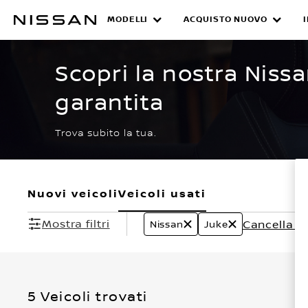
Passa
ai
MODELLI
ACQUISTO NUOVO
CERTIFIED PRE O
contenuti
principali
Scopri la nostra Niss
garantita
Trova subito la tua.
Nuovi veicoli
Veicoli usati
Mostra filtri
Cancella tutt
Nissan
Juke
5 Veicoli trovati