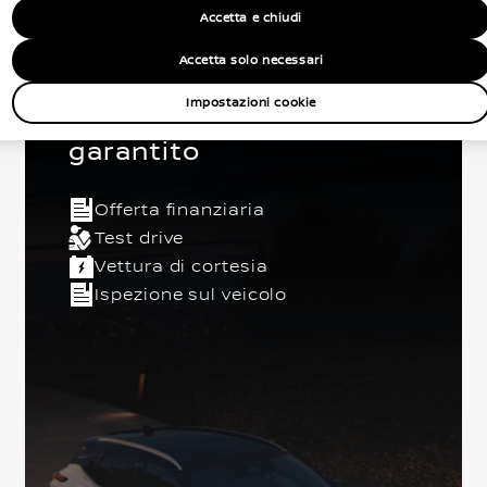
Accetta e chiudi
Accetta solo necessari
I vantaggi Nissan usato
Impostazioni cookie
garantito
Offerta finanziaria
5 Posti
Berlina
Anteriore
Test drive
Vettura di cortesia
Ispezione sul veicolo