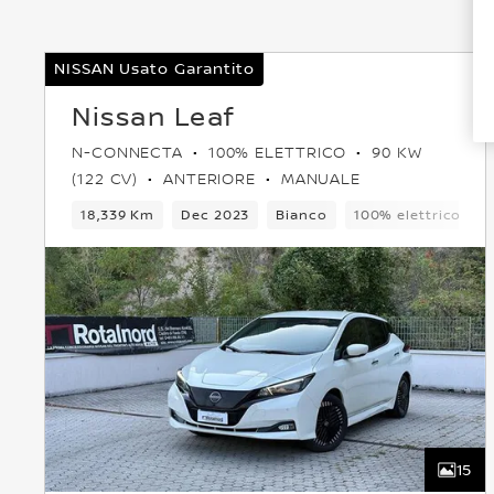
NISSAN Usato Garantito
Nissan Leaf
N-CONNECTA
100% ELETTRICO
90 KW
(122 CV)
ANTERIORE
MANUALE
18,339 Km
Dec 2023
Bianco
100% elettrico
15