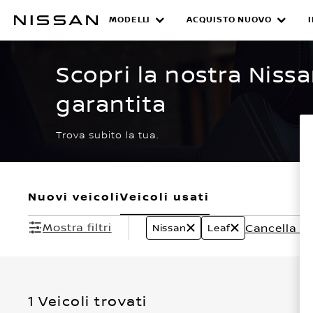
Passa
ai
MODELLI
ACQUISTO NUOVO
CERTIFIED PRE O
contenuti
principali
Scopri la nostra Niss
garantita
Trova subito la tua.
Nuovi veicoli
Veicoli usati
Mostra filtri
Cancella tutt
Nissan
Leaf
1 Veicoli trovati