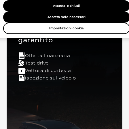
Accetta e chiudi
Accetta solo necessari
I vantaggi Nissan usato
Impostazioni cookie
garantito
o
5 Posti
Berlina
Anteriore
Euro 6
Offerta finanziaria
Test drive
Vettura di cortesia
Ispezione sul veicolo