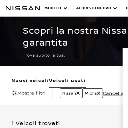
Passa
ai
MODELLI
ACQUISTO NUOVO
CERTIFIED PRE O
contenuti
principali
Scopri la nostra Niss
garantita
Trova subito la tua.
Nuovi veicoli
Veicoli usati
Mostra filtri
Cancella tut
Nissan
Micra
1 Veicoli trovati