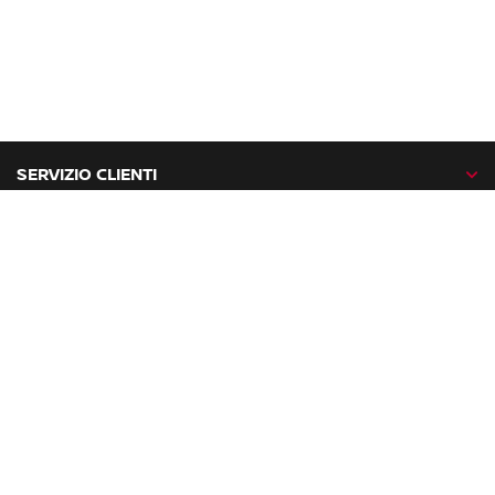
SERVIZIO CLIENTI
GAMMA NISSAN
NISSAN NETWORK
NISSAN SOCIAL
facebook
twitter
instagram
youtube
Nissan nel mondo