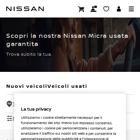
Passa
ai
CERTIFIED PRE OWNED
contenuti
principali
Scopri la nostra Nissan Micra usata
garantita
Trova subito la tua.
Nuovi veicoli
Veicoli usati
Tutti i concessionari - 50 Km
La tua privacy
Mostra filtri
Utilizziamo i cookie strettamente necessari per il
funzionamento del sito. Previo tuo espresso consenso,
utilizzeremo i cookie per personalizzare i contenuti, per
analizzare il traffico sui nostri siti web e per consentire la
personalizzazione della pubblicità e l’integrazione di