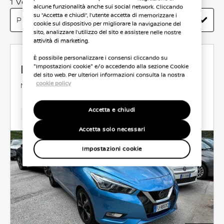
1 Veicoli trovati
alcune funzionalità anche sui social network. Cliccando
su “Accetta e chiudi”, l’utente accetta di memorizzare i
cookie sul dispositivo per migliorare la navigazione del
sito, analizzare l’utilizzo del sito e assistere nelle nostre
attività di marketing.
È possibile personalizzare i consensi cliccando su
Nissan Micra
"Impostazioni cookie" e/o accedendo alla sezione Cookie
del sito web. Per ulteriori informazioni consulta la nostra
cookie policy
N-CONNECTA
DIESEL
1.4 l
66 KW (90 CV)
ANTERIORE
AUTOMATICO
Accetta e chiudi
165,000 Km
Jun 2017
Azzurro
Diesel
5Cambio
Accetta solo necessari
Impostazioni cookie