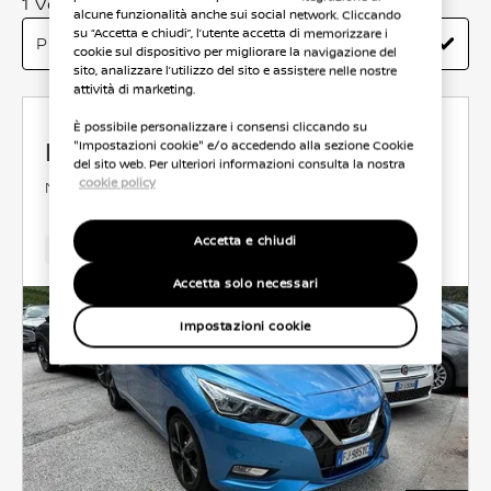
1 Veicoli trovati
alcune funzionalità anche sui social network. Cliccando
su “Accetta e chiudi”, l’utente accetta di memorizzare i
cookie sul dispositivo per migliorare la navigazione del
sito, analizzare l’utilizzo del sito e assistere nelle nostre
attività di marketing.
È possibile personalizzare i consensi cliccando su
Nissan Micra
"Impostazioni cookie" e/o accedendo alla sezione Cookie
del sito web. Per ulteriori informazioni consulta la nostra
cookie policy
N-CONNECTA
DIESEL
1.4 l
66 KW (90 CV)
ANTERIORE
AUTOMATICO
Accetta e chiudi
165,000 Km
Jun 2017
Azzurro
Diesel
5Cambio
Accetta solo necessari
Impostazioni cookie