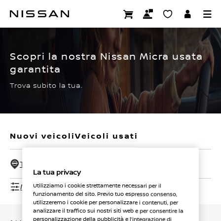
Passa
ai
CERTIFIED PRE OWNED
contenuti
principali
Scopri la nostra Nissan Micra usata
garantita
Trova subito la tua.
Nuovi veicoli
Veicoli usati
Tutti i concessionari - 50 Km
La tua privacy
Mostra filtri
Utilizziamo i cookie strettamente necessari per il
funzionamento del sito. Previo tuo espresso consenso,
utilizzeremo i cookie per personalizzare i contenuti, per
analizzare il traffico sui nostri siti web e per consentire la
personalizzazione della pubblicità e l’integrazione di