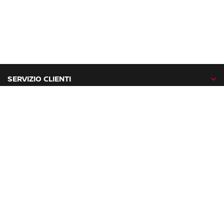
SERVIZIO CLIENTI
GAMMA NISSAN
NISSAN NETWORK
NISSAN SOCIAL
facebook
twitter
instagram
youtube
Nissan nel mondo