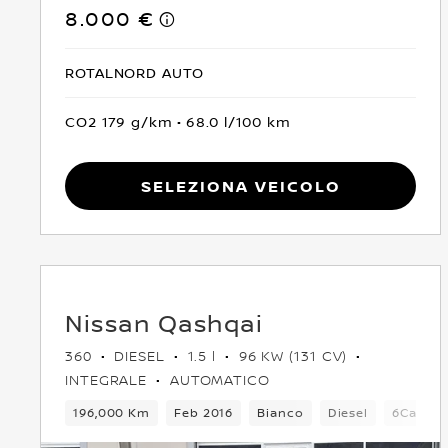
8.000 €
ROTALNORD AUTO
CO2 179 g/km
68.0 l/100 km
Seleziona Veicolo
Nissan Qashqai
360
DIESEL
1.5 l
96 KW (131 CV)
INTEGRALE
AUTOMATICO
196,000 Km
Feb 2016
Bianco
Diesel
6Cambi