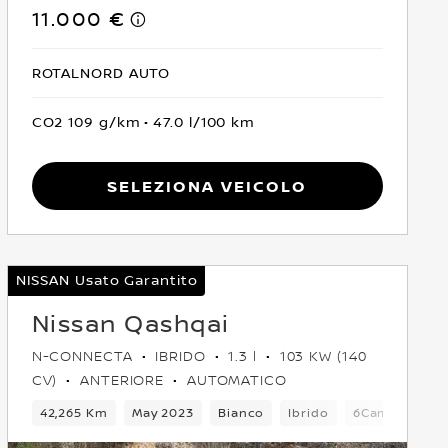
11.000 €
ROTALNORD AUTO
CO2 109 g/km
47.0 l/100 km
Seleziona Veicolo
NISSAN Usato Garantito
Nissan Qashqai
N-CONNECTA
IBRIDO
1.3 l
103 KW (140
CV)
ANTERIORE
AUTOMATICO
mbio
42,265 Km
5 Posti
Crossover
May 2023
Anteriore
Bianco
Ibrido
Euro 6
6Cambio
5