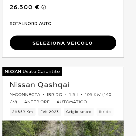
26.500 €
ROTALNORD AUTO
Seleziona Veicolo
NISSAN Usato Garantito
Nissan Qashqai
N-CONNECTA
IBRIDO
1.3 l
103 KW (140
CV)
ANTERIORE
AUTOMATICO
bio
26,859 Km
5 Posti
Crossover
Feb 2023
Anteriore
Grigio scuro
Euro 6
Ibrido
6Cambi