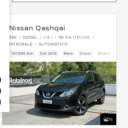
Nissan Qashqai
360
DIESEL
1.5 l
96 KW (131 CV)
INTEGRALE
AUTOMATICO
5 Posti
157,000 Km
Crossover
Oct 2016
Anteriore
Nero
Euro 5
Diesel
6Cambio
5 P
15