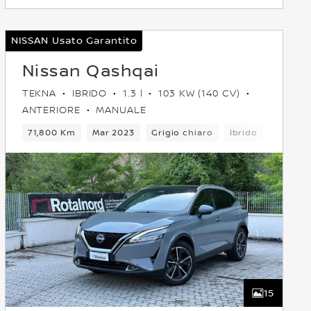
NISSAN Usato Garantito
Nissan Qashqai
TEKNA
IBRIDO
1.3 l
103 KW (140 CV)
ANTERIORE
MANUALE
bio
71,800 Km
5 Posti
Crossover
Mar 2023
Anteriore
Grigio chiaro
Euro 6
Ibrido
6Cambi
15