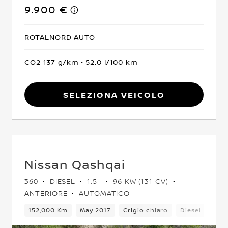
9.900 €
ROTALNORD AUTO
CO2 137 g/km
52.0 l/100 km
Seleziona Veicolo
Nissan Qashqai
360
DIESEL
1.5 l
96 KW (131 CV)
ANTERIORE
AUTOMATICO
o
5 Posti
152,000 Km
Crossover
May 2017
Integrale
Grigio chiaro
Euro 6
Diesel
6Ca