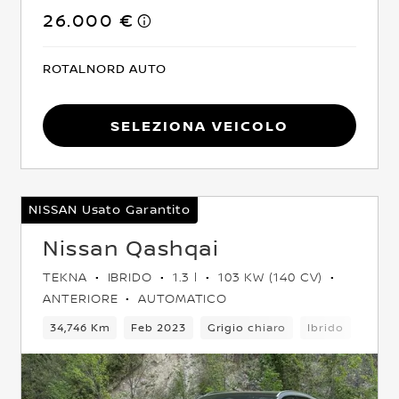
26.000 €
ROTALNORD AUTO
Seleziona Veicolo
NISSAN Usato Garantito
Nissan Qashqai
TEKNA
IBRIDO
1.3 l
103 KW (140 CV)
ANTERIORE
AUTOMATICO
5 Posti
34,746 Km
Crossover
Feb 2023
Anteriore
Grigio chiaro
Euro 6
Ibrido
6Cam