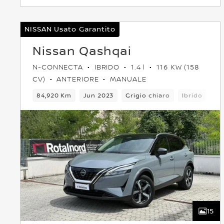
NISSAN Usato Garantito
Nissan Qashqai
N-CONNECTA
IBRIDO
1.4 l
116 KW (158
CV)
ANTERIORE
MANUALE
84,920 Km
Jun 2023
Grigio chiaro
Ibrido
5 
15