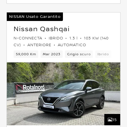
NISSAN Usato Garantito
Nissan Qashqai
N-CONNECTA
IBRIDO
1.3 l
103 KW (140
CV)
ANTERIORE
AUTOMATICO
Posti
Crossover
59,000 Km
Anteriore
Mar 2023
Euro 6
Grigio scuro
Ibrido
6Cam
15