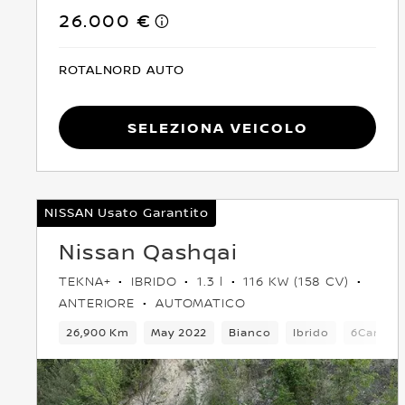
26.000 €
ROTALNORD AUTO
Seleziona Veicolo
NISSAN Usato Garantito
Nissan Qashqai
TEKNA+
IBRIDO
1.3 l
116 KW (158 CV)
ANTERIORE
AUTOMATICO
26,900 Km
May 2022
Bianco
Ibrido
6Cambio