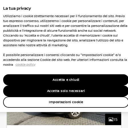
La tua privacy
Utilizziamo i cookie strettamente necessari per il funzionamento del sito. Previo
tuo espresso consenso, utilizzeremo i cookie per personalizzare i contenuti, per
Nissan Qashqai
analizzare il traffico sui nostri siti web e per consentire la personalizzazione della
pubblicità e l’integrazione di alcune funzionalità anche sui social network.
Cliccando su “Accetta e chiudi”, l’utente accetta di memorizzare i cookie sul
ACENTA
DIESEL
1.4 l
81 KW (110 CV)
dispositivo per migliorare la navigazione del sito, analizzare l’utilizzo del sito e
ANTERIORE
AUTOMATICO
assistere nelle nostre attività di marketing.
5 Posti
137,000 Km
Crossover
Mar 2013
Integrale
Bianco
Euro 4
Diesel
6Cambio
È possibile personalizzare i consensi cliccando su "Impostazioni cookie" e/o
accedendo alla sezione Cookie del sito web. Per ulteriori informazioni consulta la
nostra
cookie policy
Accetta e chiudi
Accetta solo necessari
Impostazioni cookie
15