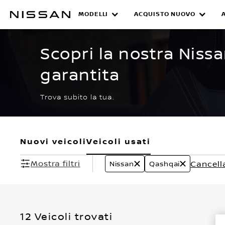
Passa
ai
MODELLI
ACQUISTO NUOVO
CERTIFIED PRE O
contenuti
principali
Scopri la nostra Niss
garantita
Trova subito la tua.
Nuovi veicoli
Veicoli usati
Mostra filtri
Cancella 
Nissan
Qashqai
12 Veicoli trovati