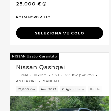
25.000 €
ROTALNORD AUTO
Seleziona Veicolo
NISSAN Usato Garantito
Nissan Qashqai
TEKNA
IBRIDO
1.3 l
103 KW (140 CV)
ANTERIORE
MANUALE
71,800 Km
Mar 2023
Grigio chiaro
Ibrido
6C