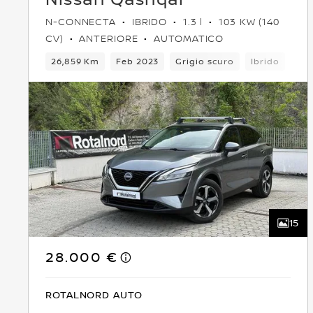
N-CONNECTA
IBRIDO
1.3 l
103 KW (140
CV)
ANTERIORE
AUTOMATICO
26,859 Km
Feb 2023
Grigio scuro
Ibrido
6C
15
28.000 €
ROTALNORD AUTO