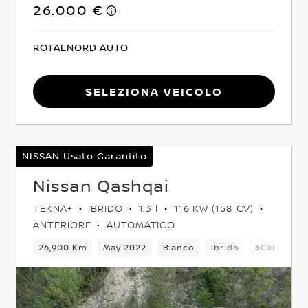
26.000 €
ROTALNORD AUTO
Seleziona Veicolo
NISSAN Usato Garantito
Nissan Qashqai
TEKNA+
IBRIDO
1.3 l
116 KW (158 CV)
ANTERIORE
AUTOMATICO
ambio
26,900 Km
5 Posti
Crossover
May 2022
Anteriore
Bianco
Ibrido
Euro 6
6Cambio