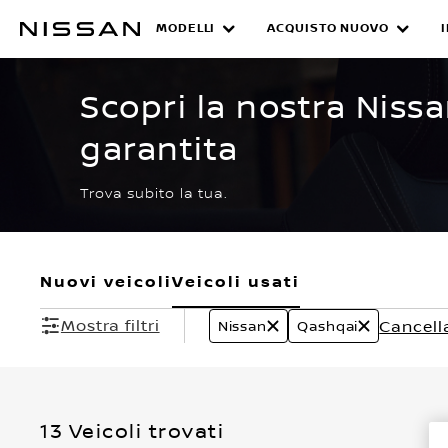
Passa
ai
MODELLI
ACQUISTO NUOVO
CERTIFIED PRE O
contenuti
principali
Scopri la nostra Niss
garantita
Trova subito la tua.
Nuovi veicoli
Veicoli usati
Mostra filtri
Cancella 
Nissan
Qashqai
13 Veicoli trovati