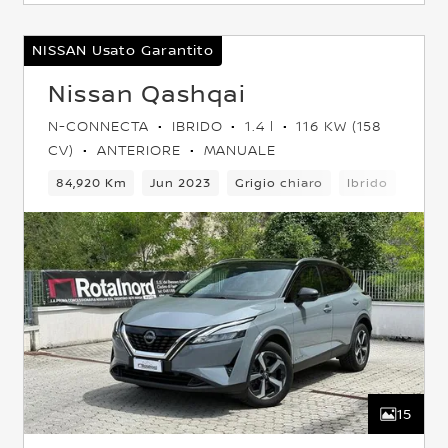
NISSAN Usato Garantito
Nissan Qashqai
N-CONNECTA
IBRIDO
1.4 l
116 KW (158
CV)
ANTERIORE
MANUALE
5 Posti
84,920 Km
Crossover
Jun 2023
Anteriore
Grigio chiaro
Euro 6
Ibrido
5 Pos
15