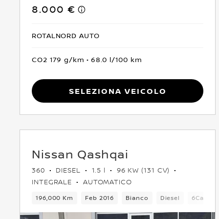
8.000 €
ROTALNORD AUTO
CO2 179 g/km
68.0 l/100 km
Seleziona Veicolo
Nissan Qashqai
360
DIESEL
1.5 l
96 KW (131 CV)
INTEGRALE
AUTOMATICO
196,000 Km
Feb 2016
Bianco
Diesel
6Cambi