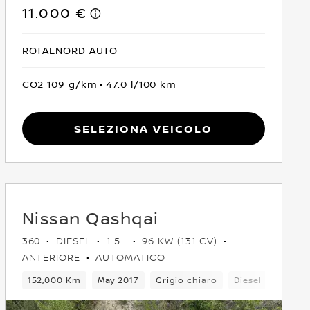
11.000 €
ROTALNORD AUTO
CO2 109 g/km
47.0 l/100 km
Seleziona Veicolo
Nissan Qashqai
360
DIESEL
1.5 l
96 KW (131 CV)
ANTERIORE
AUTOMATICO
5 Posti
152,000 Km
Crossover
May 2017
Integrale
Grigio chiaro
Euro 5
Diesel
6Camb