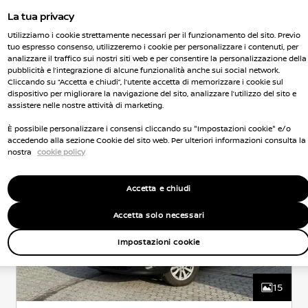
La tua privacy
Utilizziamo i cookie strettamente necessari per il funzionamento del sito. Previo
tuo espresso consenso, utilizzeremo i cookie per personalizzare i contenuti, per
analizzare il traffico sui nostri siti web e per consentire la personalizzazione della
Nissan Qashqai
pubblicità e l’integrazione di alcune funzionalità anche sui social network.
Cliccando su “Accetta e chiudi”, l’utente accetta di memorizzare i cookie sul
ACENTA
DIESEL
1.4 l
81 KW (110 CV)
dispositivo per migliorare la navigazione del sito, analizzare l’utilizzo del sito e
ANTERIORE
AUTOMATICO
assistere nelle nostre attività di marketing.
5 Posti
137,000 Km
Crossover
Mar 2013
Integrale
Bianco
Euro 4
Diesel
6Cambio
È possibile personalizzare i consensi cliccando su "Impostazioni cookie" e/o
accedendo alla sezione Cookie del sito web. Per ulteriori informazioni consulta la
nostra
cookie policy
Accetta e chiudi
Accetta solo necessari
Impostazioni cookie
15