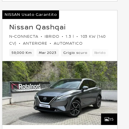
NISSAN Usato Garantito
Nissan Qashqai
N-CONNECTA
IBRIDO
1.3 l
103 KW (140
CV)
ANTERIORE
AUTOMATICO
ti
Crossover
59,000 Km
Anteriore
Mar 2023
Euro 6
Grigio scuro
Ibrido
6Cambi
15