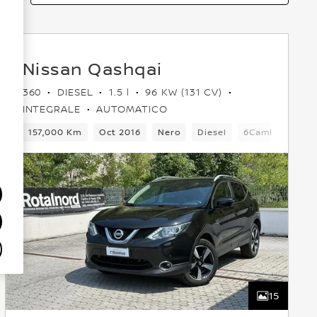
Nissan Qashqai
360
DIESEL
1.5 l
96 KW (131 CV)
INTEGRALE
AUTOMATICO
5 Posti
157,000 Km
Crossover
Oct 2016
Anteriore
Nero
Euro 5
Diesel
6Cambio
5 P
15