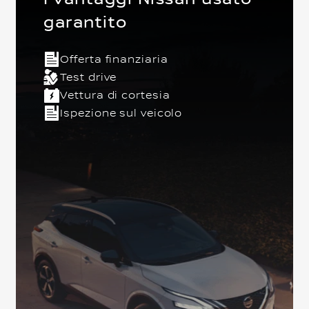
garantito
Offerta finanziaria
ambio
5 Posti
Crossover
Anteriore
Euro 6
Test drive
Vettura di cortesia
Ispezione sul veicolo