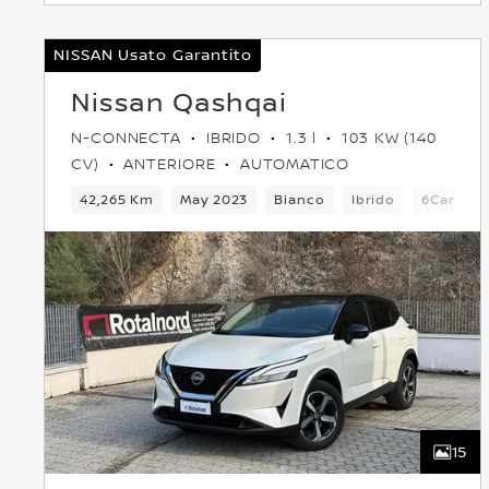
NISSAN Usato Garantito
Nissan Qashqai
N-CONNECTA
IBRIDO
1.3 l
103 KW (140
CV)
ANTERIORE
AUTOMATICO
42,265 Km
May 2023
Bianco
Ibrido
6Cambio
15