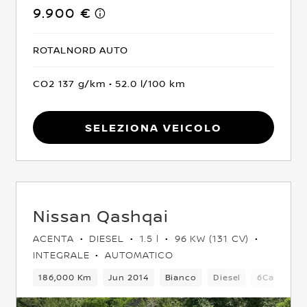
9.900 €
ROTALNORD AUTO
CO2 137 g/km
52.0 l/100 km
Seleziona Veicolo
Nissan Qashqai
ACENTA
DIESEL
1.5 l
96 KW (131 CV)
INTEGRALE
AUTOMATICO
o
5 Posti
186,000 Km
Crossover
Jun 2014
Integrale
Bianco
Euro 6
Diesel
6Cambio