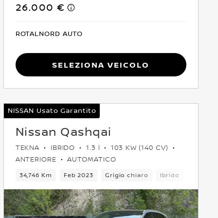
26.000 €
ROTALNORD AUTO
Seleziona Veicolo
NISSAN Usato Garantito
Nissan Qashqai
TEKNA
IBRIDO
1.3 l
103 KW (140 CV)
ANTERIORE
AUTOMATICO
5 Posti
34,746 Km
Crossover
Feb 2023
Anteriore
Grigio chiaro
Euro 6
Ibrido
6Cambi