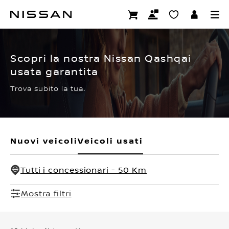
Passa
ai
CERTIFIED PRE OWNED
contenuti
principali
Scopri la nostra Nissan Qashqai
usata garantita
Trova subito la tua.
Nuovi veicoli
Veicoli usati
Tutti i concessionari - 50 Km
Mostra filtri