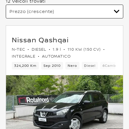
12 Veicoli trovati
Nissan Qashqai
N-TEC
DIESEL
1.9 l
110 KW (150 CV)
INTEGRALE
AUTOMATICO
324,200 Km
Sep 2010
Nero
Diesel
6Cambio
5