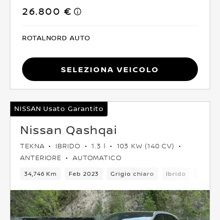
26.800 €
ROTALNORD AUTO
Seleziona Veicolo
NISSAN Usato Garantito
Nissan Qashqai
TEKNA
IBRIDO
1.3 l
103 KW (140 CV)
ANTERIORE
AUTOMATICO
34,746 Km
Feb 2023
Grigio chiaro
Ibrido
6Camb