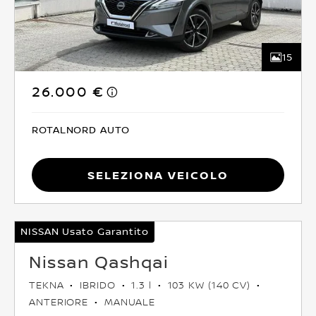
15
26.000 €
ROTALNORD AUTO
Seleziona Veicolo
NISSAN Usato Garantito
Nissan Qashqai
TEKNA
IBRIDO
1.3 l
103 KW (140 CV)
ANTERIORE
MANUALE