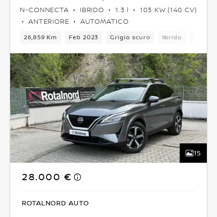
N-CONNECTA
IBRIDO
1.3 l
103 KW (140 CV)
ANTERIORE
AUTOMATICO
26,859 Km
Feb 2023
Grigio scuro
Ibrido
6Camb
15
28.000 €
ROTALNORD AUTO