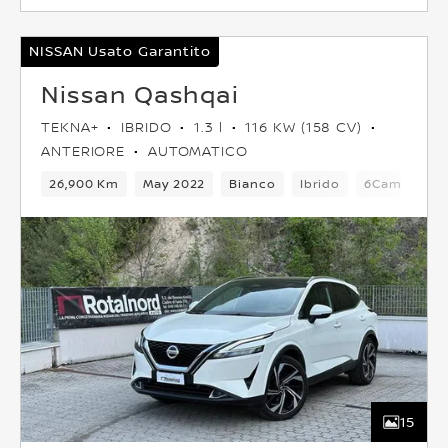
NISSAN Usato Garantito
Nissan Qashqai
TEKNA+
IBRIDO
1.3 l
116 KW (158 CV)
ANTERIORE
AUTOMATICO
26,900 Km
May 2022
Bianco
Ibrido
6Cambio
15