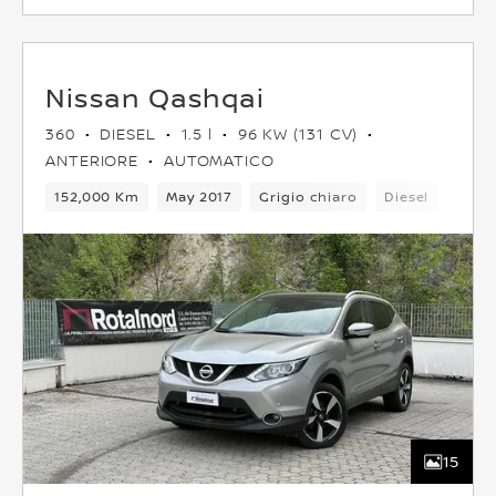
Nissan Qashqai
360
DIESEL
1.5 l
96 KW (131 CV)
ANTERIORE
AUTOMATICO
152,000 Km
May 2017
Grigio chiaro
Diesel
6Cam
15