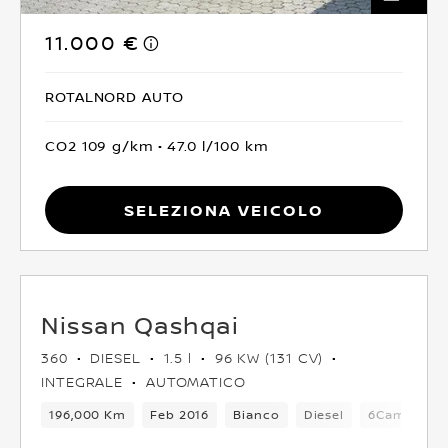
11.000 €
ROTALNORD AUTO
CO2 109 g/km
47.0 l/100 km
Seleziona Veicolo
Nissan Qashqai
360
DIESEL
1.5 l
96 KW (131 CV)
INTEGRALE
AUTOMATICO
196,000 Km
Feb 2016
Bianco
Diesel
6Cambio