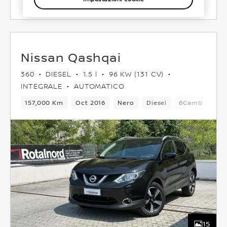
Nissan Qashqai
360
DIESEL
1.5 l
96 KW (131 CV)
INTEGRALE
AUTOMATICO
157,000 Km
Oct 2016
Nero
Diesel
6Cambio
5
15