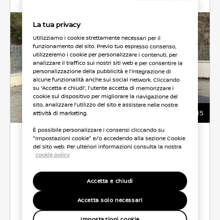
La tua privacy
Utilizziamo i cookie strettamente necessari per il
funzionamento del sito. Previo tuo espresso consenso,
utilizzeremo i cookie per personalizzare i contenuti, per
analizzare il traffico sui nostri siti web e per consentire la
personalizzazione della pubblicità e l’integrazione di
alcune funzionalità anche sui social network. Cliccando
su “Accetta e chiudi”, l’utente accetta di memorizzare i
cookie sul dispositivo per migliorare la navigazione del
sito, analizzare l’utilizzo del sito e assistere nelle nostre
15
attività di marketing.
È possibile personalizzare i consensi cliccando su
9.900 €
"Impostazioni cookie" e/o accedendo alla sezione Cookie
del sito web. Per ulteriori informazioni consulta la nostra
cookie policy
ROTALNORD AUTO
Accetta e chiudi
CO2 137 g/km
52.0 l/100 km
Accetta solo necessari
Seleziona Veicolo
Impostazioni cookie