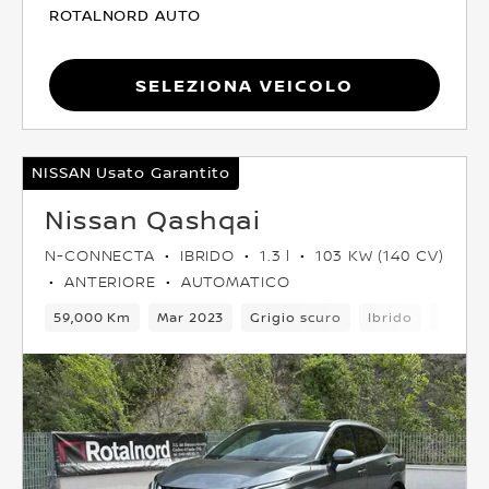
ROTALNORD AUTO
Seleziona Veicolo
NISSAN Usato Garantito
Nissan Qashqai
N-CONNECTA
IBRIDO
1.3 l
103 KW (140 CV)
ANTERIORE
AUTOMATICO
59,000 Km
Mar 2023
Grigio scuro
Ibrido
6Camb