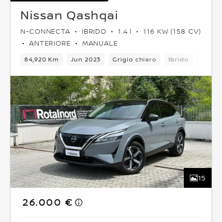
Nissan Qashqai
N-CONNECTA
IBRIDO
1.4 l
116 KW (158 CV)
ANTERIORE
MANUALE
84,920 Km
Jun 2023
Grigio chiaro
Ibrido
5 Post
15
26.000 €