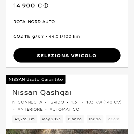
14.900 €
ROTALNORD AUTO
CO2 116 g/km
44.0 l/100 km
Seleziona Veicolo
NISSAN Usato Garantito
Nissan Qashqai
N-CONNECTA
IBRIDO
1.3 l
103 KW (140 CV)
ANTERIORE
AUTOMATICO
42,265 Km
May 2023
Bianco
Ibrido
6Cambio