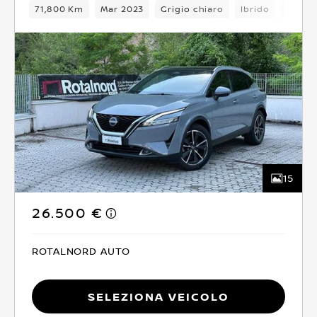
71,800 Km
Mar 2023
Grigio chiaro
Ibrido
6Camb
15
26.500 €
ROTALNORD AUTO
Seleziona Veicolo