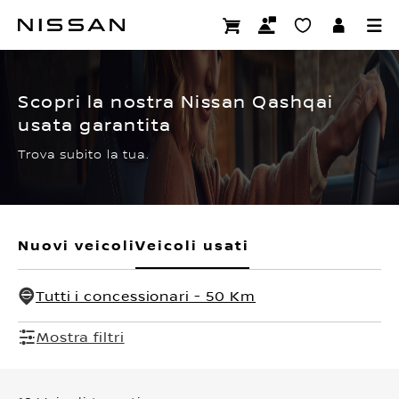
Passa
ai
CERTIFIED PRE OWNED
contenuti
principali
Scopri la nostra Nissan Qashqai
usata garantita
Trova subito la tua.
Nuovi veicoli
Veicoli usati
Tutti i concessionari - 50 Km
Mostra filtri