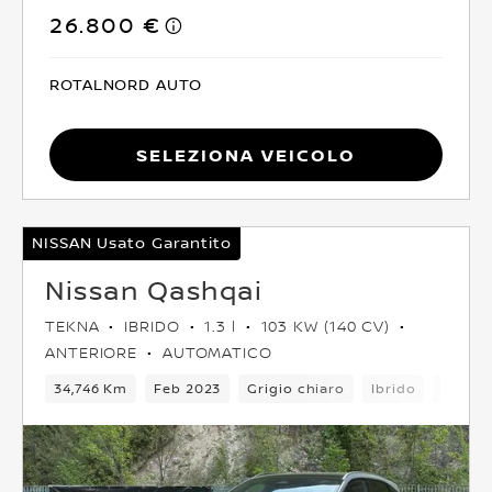
26.800 €
ROTALNORD AUTO
Seleziona Veicolo
NISSAN Usato Garantito
Nissan Qashqai
TEKNA
IBRIDO
1.3 l
103 KW (140 CV)
ANTERIORE
AUTOMATICO
34,746 Km
Feb 2023
Grigio chiaro
Ibrido
6Camb