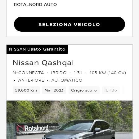
ROTALNORD AUTO
Seleziona Veicolo
NISSAN Usato Garantito
Nissan Qashqai
N-CONNECTA
IBRIDO
1.3 l
103 KW (140 CV)
ANTERIORE
AUTOMATICO
59,000 Km
Mar 2023
Grigio scuro
Ibrido
6Camb