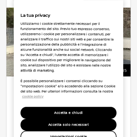
La tua privacy
Utilizziamo i cookie strettamente necessari per il
funzionamento del sito. Previo tuo espresso consenso,
utilizzeremo i cookie per personalizzare i contenuti, per
analizzare il traffico sui nostri siti web e per consentire la
personalizzazione della pubblicità e l’integrazione di
alcune funzionalità anche sui social network. Cliccando
su “Accetta e chiudi”, l’utente accetta di memorizzare i
cookie sul dispositivo per migliorare la navigazione del
sito, analizzare l’utilizzo del sito e assistere nelle nostre
15
attività di marketing.
È possibile personalizzare i consensi cliccando su
9.900 €
"Impostazioni cookie" e/o accedendo alla sezione Cookie
del sito web. Per ulteriori informazioni consulta la nostra
cookie policy
ROTALNORD AUTO
Accetta e chiudi
CO2 137 g/km
52.0 l/100 km
Accetta solo necessari
Seleziona Veicolo
Impostazioni cookie