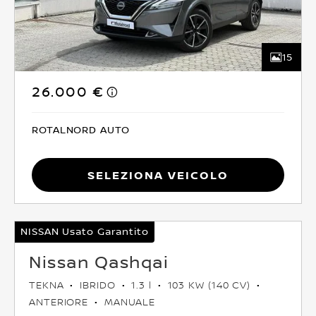
15
26.000 €
ROTALNORD AUTO
Seleziona Veicolo
NISSAN Usato Garantito
Nissan Qashqai
TEKNA
IBRIDO
1.3 l
103 KW (140 CV)
ANTERIORE
MANUALE