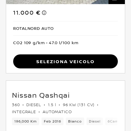
11.000 €
ROTALNORD AUTO
CO2 109 g/km
47.0 l/100 km
Seleziona Veicolo
Nissan Qashqai
360
DIESEL
1.5 l
96 KW (131 CV)
INTEGRALE
AUTOMATICO
196,000 Km
Feb 2016
Bianco
Diesel
6Cambio