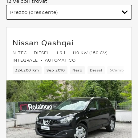
12 Veicoli trovati
Nissan Qashqai
N-TEC
DIESEL
1.9 l
110 KW (150 CV)
INTEGRALE
AUTOMATICO
324,200 Km
Sep 2010
Nero
Diesel
6Cambio
5