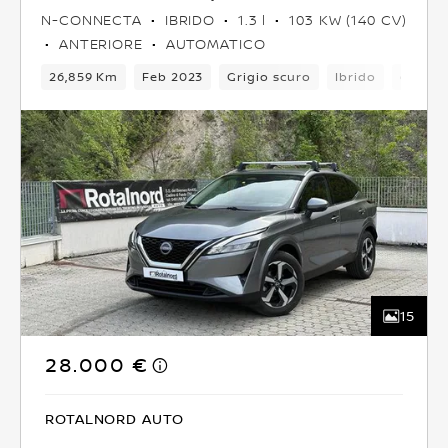
N-CONNECTA
IBRIDO
1.3 l
103 KW (140 CV)
ANTERIORE
AUTOMATICO
26,859 Km
Feb 2023
Grigio scuro
Ibrido
6Camb
15
28.000 €
ROTALNORD AUTO