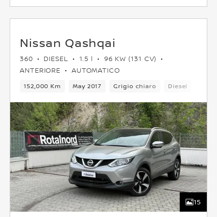
Nissan Qashqai
360
DIESEL
1.5 l
96 KW (131 CV)
ANTERIORE
AUTOMATICO
152,000 Km
May 2017
Grigio chiaro
Diesel
6Cam
15