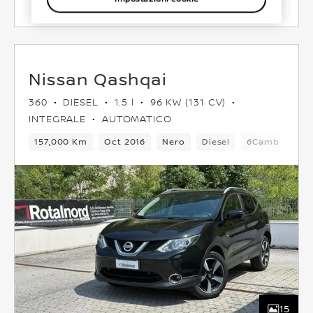
Nissan Qashqai
360
DIESEL
1.5 l
96 KW (131 CV)
INTEGRALE
AUTOMATICO
157,000 Km
Oct 2016
Nero
Diesel
6Cambio
5
15