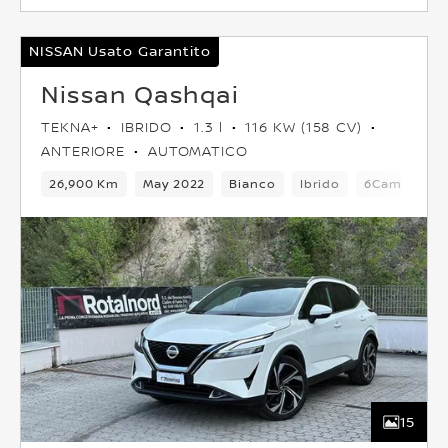
NISSAN Usato Garantito
Nissan Qashqai
TEKNA+
IBRIDO
1.3 l
116 KW (158 CV)
ANTERIORE
AUTOMATICO
26,900 Km
May 2022
Bianco
Ibrido
6Cambio
15