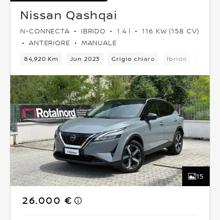
Nissan Qashqai
N-CONNECTA
IBRIDO
1.4 l
116 KW (158 CV)
ANTERIORE
MANUALE
84,920 Km
Jun 2023
Grigio chiaro
Ibrido
5 Post
15
26.000 €