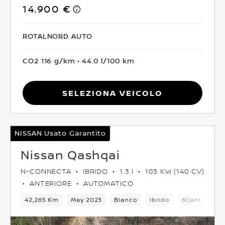
14.900 €
ROTALNORD AUTO
CO2 116 g/km
44.0 l/100 km
Seleziona Veicolo
NISSAN Usato Garantito
Nissan Qashqai
N-CONNECTA
IBRIDO
1.3 l
103 KW (140 CV)
ANTERIORE
AUTOMATICO
42,265 Km
May 2023
Bianco
Ibrido
6Cambio