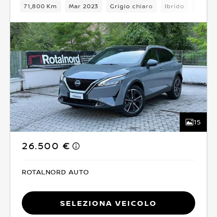
71,800 Km
Mar 2023
Grigio chiaro
Ibrido
6Camb
15
26.500 €
ROTALNORD AUTO
Seleziona Veicolo