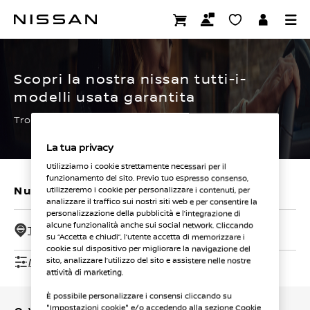
Passa
ai
CERTIFIED PRE OWNED
contenuti
principali
Scopri la nostra nissan tutti-i-
modelli usata garantita
Trova subito la tua.
La tua privacy
Utilizziamo i cookie strettamente necessari per il
funzionamento del sito. Previo tuo espresso consenso,
Nuovi veicoli
Veicoli usati
utilizzeremo i cookie per personalizzare i contenuti, per
analizzare il traffico sui nostri siti web e per consentire la
personalizzazione della pubblicità e l’integrazione di
alcune funzionalità anche sui social network. Cliccando
Tutti i concessionari - 50 Km
su “Accetta e chiudi”, l’utente accetta di memorizzare i
cookie sul dispositivo per migliorare la navigazione del
Mostra filtri
sito, analizzare l’utilizzo del sito e assistere nelle nostre
attività di marketing.
È possibile personalizzare i consensi cliccando su
"Impostazioni cookie" e/o accedendo alla sezione Cookie