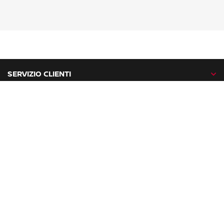
SERVIZIO CLIENTI
GAMMA NISSAN
NISSAN NETWORK
NISSAN SOCIAL
facebook
twitter
instagram
youtube
Nissan nel mondo