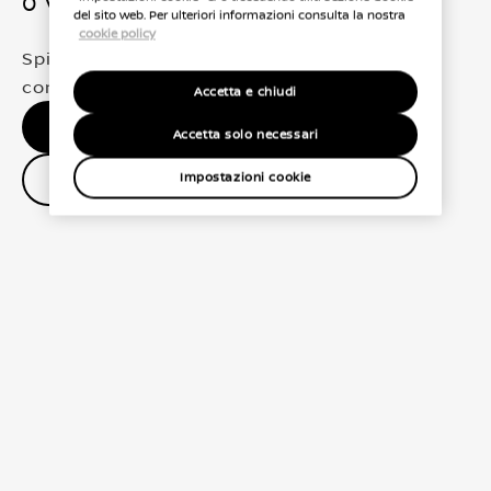
0 Veicoli trovati
del sito web. Per ulteriori informazioni consulta la nostra
cookie policy
Spiacenti, non abbiamo trovato una
corrispondenza esatta per le tue selezioni
Accetta e chiudi
Nessun risultato, riprova.
Accetta solo necessari
Contatta il concessionario
Impostazioni cookie