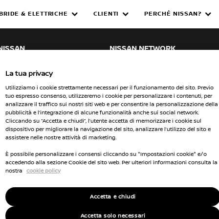
IBRIDE & ELETTRICHE
CLIENTI
PERCHÉ NISSAN?
WNED INVENTORY
NISSAN
NISSAN NETWORK
e SUV
Cerca un concessionario
La tua privacy
Consulta lo stock
Utilizziamo i cookie strettamente necessari per il funzionamento del sito. Previo
tuo espresso consenso, utilizzeremo i cookie per personalizzare i contenuti, per
lettriche
Diventa un concessionario
analizzare il traffico sui nostri siti web e per consentire la personalizzazione della
pubblicità e l’integrazione di alcune funzionalità anche sui social network.
merciali
Nissan Intelligent Mobility
Cliccando su “Accetta e chiudi”, l’utente accetta di memorizzare i cookie sul
dispositivo per migliorare la navigazione del sito, analizzare l’utilizzo del sito e
WER
Codice Etico
assistere nelle nostre attività di marketing.
ybrid
Politica Parità di Genere
È possibile personalizzare i consensi cliccando su "Impostazioni cookie" e/o
accedendo alla sezione Cookie del sito web. Per ulteriori informazioni consulta la
ybrid
Modello di organizzazione, gestione e
nostra
cookie policy
controllo ai sensi del D.Lgs. n. 231/200
icolo connesso
Whistleblowing
Accetta e chiudi
Nissan Italia s.r.l. - P.IVA 01159031002
Accetta solo necessari