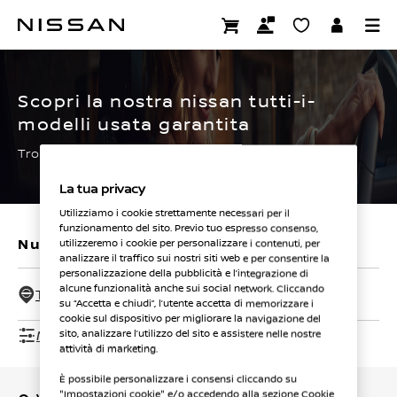
Passa
ai
CERTIFIED PRE OWNED
contenuti
principali
Scopri la nostra nissan tutti-i-
modelli usata garantita
Trova subito la tua.
La tua privacy
Utilizziamo i cookie strettamente necessari per il
funzionamento del sito. Previo tuo espresso consenso,
Nuovi veicoli
Veicoli usati
utilizzeremo i cookie per personalizzare i contenuti, per
analizzare il traffico sui nostri siti web e per consentire la
personalizzazione della pubblicità e l’integrazione di
alcune funzionalità anche sui social network. Cliccando
Tutti i concessionari - 50 Km
su “Accetta e chiudi”, l’utente accetta di memorizzare i
cookie sul dispositivo per migliorare la navigazione del
Mostra filtri
sito, analizzare l’utilizzo del sito e assistere nelle nostre
attività di marketing.
È possibile personalizzare i consensi cliccando su
"Impostazioni cookie" e/o accedendo alla sezione Cookie