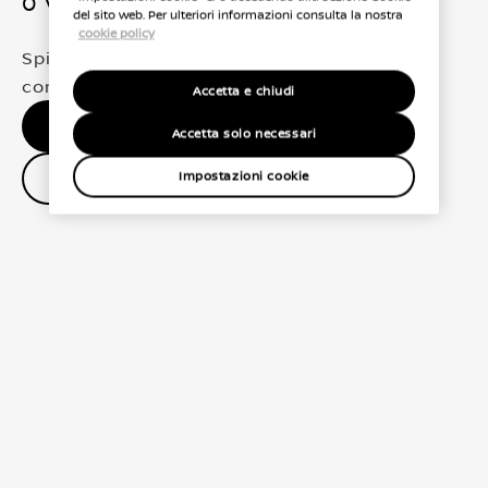
0 Veicoli trovati
del sito web. Per ulteriori informazioni consulta la nostra
cookie policy
Spiacenti, non abbiamo trovato una
corrispondenza esatta per le tue selezioni
Accetta e chiudi
Nessun risultato, riprova.
Accetta solo necessari
Contatta il concessionario
Impostazioni cookie