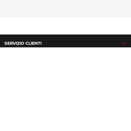
SERVIZIO CLIENTI
GAMMA NISSAN
NISSAN NETWORK
NISSAN SOCIAL
facebook
twitter
instagram
youtube
Nissan nel mondo