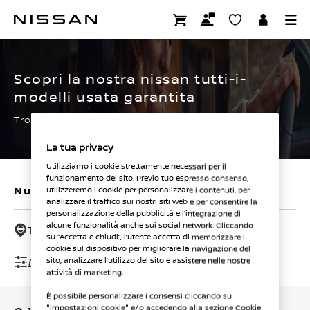
Passa
ai
CERTIFIED PRE OWNED
contenuti
principali
Scopri la nostra nissan tutti-i-
modelli usata garantita
Trova subito la tua.
La tua privacy
Utilizziamo i cookie strettamente necessari per il
funzionamento del sito. Previo tuo espresso consenso,
Nuovi veicoli
Veicoli usati
utilizzeremo i cookie per personalizzare i contenuti, per
analizzare il traffico sui nostri siti web e per consentire la
personalizzazione della pubblicità e l’integrazione di
alcune funzionalità anche sui social network. Cliccando
Tutti i concessionari - 50 Km
su “Accetta e chiudi”, l’utente accetta di memorizzare i
cookie sul dispositivo per migliorare la navigazione del
Mostra filtri
sito, analizzare l’utilizzo del sito e assistere nelle nostre
attività di marketing.
È possibile personalizzare i consensi cliccando su
"Impostazioni cookie" e/o accedendo alla sezione Cookie