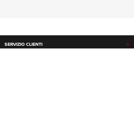
SERVIZIO CLIENTI
GAMMA NISSAN
NISSAN NETWORK
NISSAN SOCIAL
facebook
twitter
instagram
youtube
Nissan nel mondo