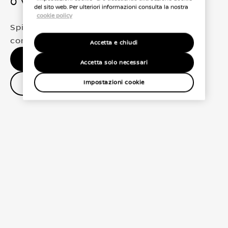
0 Veicoli trovati
del sito web. Per ulteriori informazioni consulta la nostra
cookie policy
Spiacenti, non abbiamo trovato una
corrispondenza esatta per le tue selezioni
Accetta e chiudi
Nessun risultato, riprova.
Accetta solo necessari
Contatta il concessionario
Impostazioni cookie