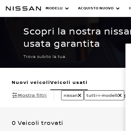
Passa
ai
MODELLI
ACQUISTO NUOVO
CERTIFIED PRE O
contenuti
principali
Scopri la nostra nissa
usata garantita
Trova subito la tua.
Nuovi veicoli
Veicoli usati
Mostra filtri
Can
nissan
tutti-i-modelli
0 Veicoli trovati