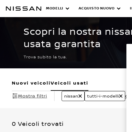
Passa
ai
MODELLI
ACQUISTO NUOVO
CERTIFIED PRE O
contenuti
principali
Scopri la nostra nissa
usata garantita
Trova subito la tua.
Nuovi veicoli
Veicoli usati
Mostra filtri
Can
nissan
tutti-i-modelli
0 Veicoli trovati