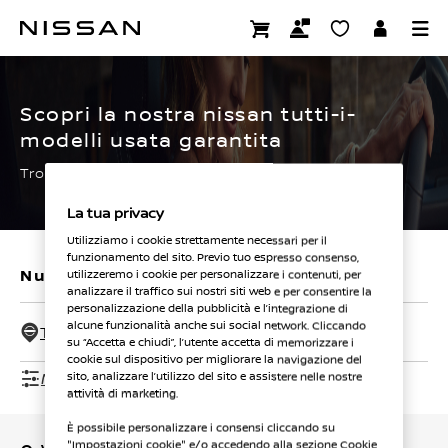
Passa
ai
CERTIFIED PRE OWNED
contenuti
principali
Scopri la nostra nissan tutti-i-
modelli usata garantita
Trova subito la tua.
La tua privacy
Utilizziamo i cookie strettamente necessari per il
funzionamento del sito. Previo tuo espresso consenso,
Nuovi veicoli
Veicoli usati
utilizzeremo i cookie per personalizzare i contenuti, per
analizzare il traffico sui nostri siti web e per consentire la
personalizzazione della pubblicità e l’integrazione di
alcune funzionalità anche sui social network. Cliccando
Tutti i concessionari - 50 Km
su “Accetta e chiudi”, l’utente accetta di memorizzare i
cookie sul dispositivo per migliorare la navigazione del
Mostra filtri
sito, analizzare l’utilizzo del sito e assistere nelle nostre
attività di marketing.
È possibile personalizzare i consensi cliccando su
"Impostazioni cookie" e/o accedendo alla sezione Cookie