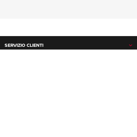
SERVIZIO CLIENTI
GAMMA NISSAN
NISSAN NETWORK
NISSAN SOCIAL
facebook
twitter
instagram
youtube
Nissan nel mondo