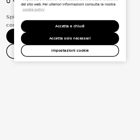
0 Veicoli trovati
del sito web. Per ulteriori informazioni consulta la nostra
cookie policy
Spiacenti, non abbiamo trovato una
corrispondenza esatta per le tue selezioni
Accetta e chiudi
Nessun risultato, riprova.
Accetta solo necessari
Contatta il concessionario
Impostazioni cookie