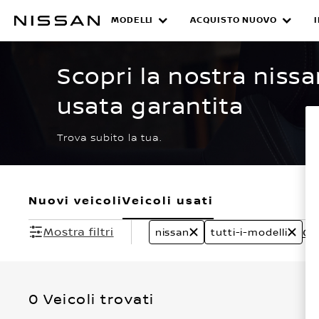
Passa
ai
MODELLI
ACQUISTO NUOVO
CERTIFIED PRE O
contenuti
principali
Scopri la nostra nissa
usata garantita
Trova subito la tua.
Nuovi veicoli
Veicoli usati
Mostra filtri
Can
nissan
tutti-i-modelli
0 Veicoli trovati