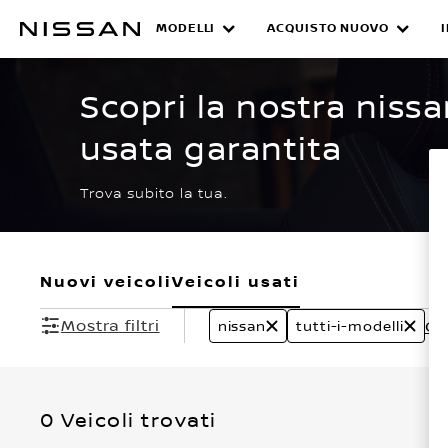
Passa
ai
MODELLI
ACQUISTO NUOVO
CERTIFIED PRE O
contenuti
principali
Scopri la nostra nissa
usata garantita
Trova subito la tua.
Nuovi veicoli
Veicoli usati
Mostra filtri
Can
nissan
tutti-i-modelli
0 Veicoli trovati