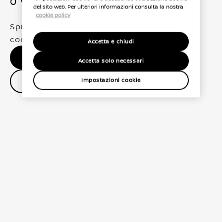
0 Veicoli trovati
del sito web. Per ulteriori informazioni consulta la nostra
cookie policy
Spiacenti, non abbiamo trovato una
corrispondenza esatta per le tue selezioni
Accetta e chiudi
Nessun risultato, riprova.
Accetta solo necessari
Contatta il concessionario
Impostazioni cookie