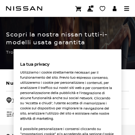
Passa
ai
CERTIFIED PRE OWNED
contenuti
principali
Scopri la nostra nissan tutti-i-
modelli usata garantita
Trova subito la tua.
La tua privacy
Utilizziamo i cookie strettamente necessari per il
funzionamento del sito. Previo tuo espresso consenso,
Nuovi veicoli
Veicoli usati
utilizzeremo i cookie per personalizzare i contenuti, per
analizzare il traffico sui nostri siti web e per consentire la
personalizzazione della pubblicità e l’integrazione di
alcune funzionalità anche sui social network. Cliccando
Tutti i concessionari - 50 Km
su “Accetta e chiudi”, l’utente accetta di memorizzare i
cookie sul dispositivo per migliorare la navigazione del
Mostra filtri
sito, analizzare l’utilizzo del sito e assistere nelle nostre
attività di marketing.
È possibile personalizzare i consensi cliccando su
"Impostazioni cookie" e/o accedendo alla sezione Cookie