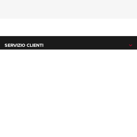
SERVIZIO CLIENTI
GAMMA NISSAN
NISSAN NETWORK
NISSAN SOCIAL
facebook
twitter
instagram
youtube
Nissan nel mondo