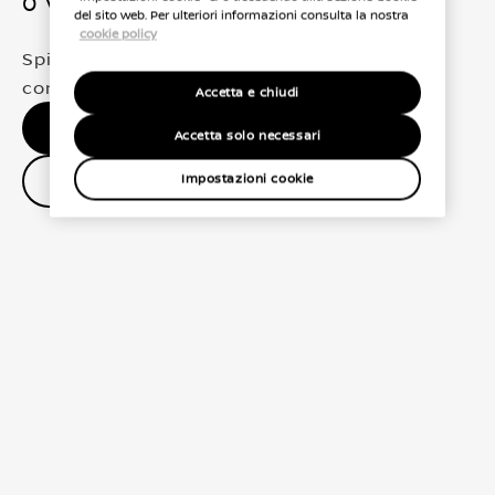
0 Veicoli trovati
del sito web. Per ulteriori informazioni consulta la nostra
cookie policy
Spiacenti, non abbiamo trovato una
corrispondenza esatta per le tue selezioni
Accetta e chiudi
Nessun risultato, riprova.
Accetta solo necessari
Contatta il concessionario
Impostazioni cookie