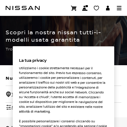
Passa
ai
CERTIFIED PRE OWNED
contenuti
principali
Scopri la nostra nissan tutti-i-
modelli usata garantita
Trova subito la tua.
La tua privacy
Utilizziamo i cookie strettamente necessari per il
funzionamento del sito. Previo tuo espresso consenso,
Nuovi veicoli
Veicoli usati
utilizzeremo i cookie per personalizzare i contenuti, per
analizzare il traffico sui nostri siti web e per consentire la
personalizzazione della pubblicità e l’integrazione di
alcune funzionalità anche sui social network. Cliccando
Tutti i concessionari - 50 Km
su “Accetta e chiudi”, l’utente accetta di memorizzare i
cookie sul dispositivo per migliorare la navigazione del
Mostra filtri
sito, analizzare l’utilizzo del sito e assistere nelle nostre
attività di marketing.
È possibile personalizzare i consensi cliccando su
"Impostazioni cookie" e/o accedendo alla sezione Cookie