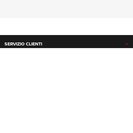
SERVIZIO CLIENTI
GAMMA NISSAN
NISSAN NETWORK
NISSAN SOCIAL
facebook
twitter
instagram
youtube
Nissan nel mondo