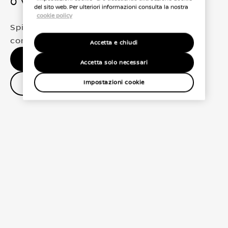
0 Veicoli trovati
del sito web. Per ulteriori informazioni consulta la nostra
cookie policy
Spiacenti, non abbiamo trovato una
corrispondenza esatta per le tue selezioni
Accetta e chiudi
Nessun risultato, riprova.
Accetta solo necessari
Contatta il concessionario
Impostazioni cookie