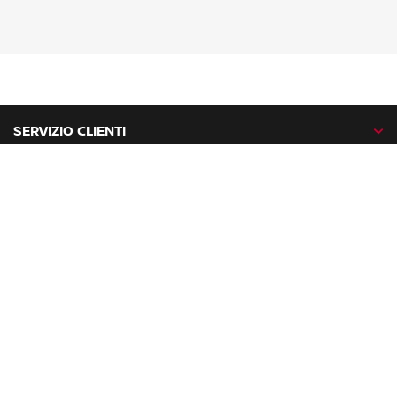
SERVIZIO CLIENTI
GAMMA NISSAN
NISSAN NETWORK
NISSAN SOCIAL
facebook
twitter
instagram
youtube
Nissan nel mondo