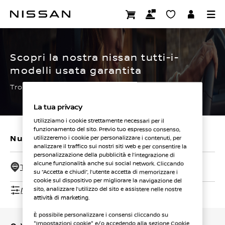
Passa
ai
CERTIFIED PRE OWNED
contenuti
principali
Scopri la nostra nissan tutti-i-
modelli usata garantita
Trova subito la tua.
La tua privacy
Utilizziamo i cookie strettamente necessari per il
funzionamento del sito. Previo tuo espresso consenso,
Nuovi veicoli
Veicoli usati
utilizzeremo i cookie per personalizzare i contenuti, per
analizzare il traffico sui nostri siti web e per consentire la
personalizzazione della pubblicità e l’integrazione di
alcune funzionalità anche sui social network. Cliccando
Tutti i concessionari - 50 Km
su “Accetta e chiudi”, l’utente accetta di memorizzare i
cookie sul dispositivo per migliorare la navigazione del
Mostra filtri
sito, analizzare l’utilizzo del sito e assistere nelle nostre
attività di marketing.
È possibile personalizzare i consensi cliccando su
"Impostazioni cookie" e/o accedendo alla sezione Cookie