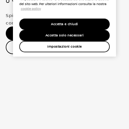
0 Veicoli trovati
del sito web. Per ulteriori informazioni consulta la nostra
cookie policy
Spiacenti, non abbiamo trovato una
corrispondenza esatta per le tue selezioni
Accetta e chiudi
Nessun risultato, riprova.
Accetta solo necessari
Contatta il concessionario
Impostazioni cookie