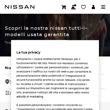
Passa
ai
CERTIFIED PRE OWNED
contenuti
principali
Scopri la nostra nissan tutti-i-
modelli usata garantita
Trova subito la tua.
La tua privacy
Utilizziamo i cookie strettamente necessari per il
funzionamento del sito. Previo tuo espresso consenso,
Nuovi veicoli
Veicoli usati
utilizzeremo i cookie per personalizzare i contenuti, per
analizzare il traffico sui nostri siti web e per consentire la
personalizzazione della pubblicità e l’integrazione di
alcune funzionalità anche sui social network. Cliccando
Tutti i concessionari - 50 Km
su “Accetta e chiudi”, l’utente accetta di memorizzare i
cookie sul dispositivo per migliorare la navigazione del
Mostra filtri
sito, analizzare l’utilizzo del sito e assistere nelle nostre
attività di marketing.
È possibile personalizzare i consensi cliccando su
"Impostazioni cookie" e/o accedendo alla sezione Cookie