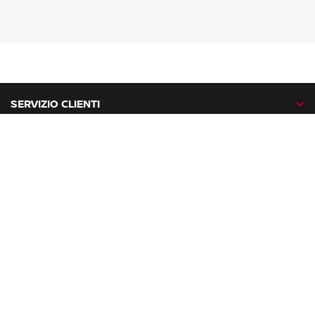
SERVIZIO CLIENTI
GAMMA NISSAN
NISSAN NETWORK
NISSAN SOCIAL
facebook
twitter
instagram
youtube
Nissan nel mondo