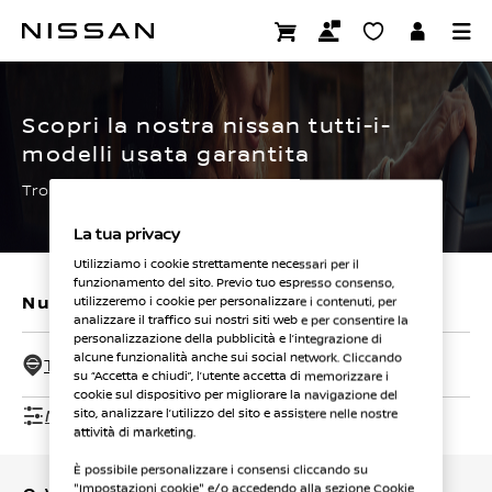
Passa
ai
CERTIFIED PRE OWNED
contenuti
principali
Scopri la nostra nissan tutti-i-
modelli usata garantita
Trova subito la tua.
La tua privacy
Utilizziamo i cookie strettamente necessari per il
funzionamento del sito. Previo tuo espresso consenso,
Nuovi veicoli
Veicoli usati
utilizzeremo i cookie per personalizzare i contenuti, per
analizzare il traffico sui nostri siti web e per consentire la
personalizzazione della pubblicità e l’integrazione di
alcune funzionalità anche sui social network. Cliccando
Tutti i concessionari - 50 Km
su “Accetta e chiudi”, l’utente accetta di memorizzare i
cookie sul dispositivo per migliorare la navigazione del
Mostra filtri
sito, analizzare l’utilizzo del sito e assistere nelle nostre
attività di marketing.
È possibile personalizzare i consensi cliccando su
"Impostazioni cookie" e/o accedendo alla sezione Cookie