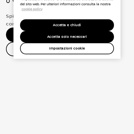
0 Veicoli trovati
del sito web. Per ulteriori informazioni consulta la nostra
cookie policy
Spiacenti, non abbiamo trovato una
corrispondenza esatta per le tue selezioni
Accetta e chiudi
Nessun risultato, riprova.
Accetta solo necessari
Contatta il concessionario
Impostazioni cookie