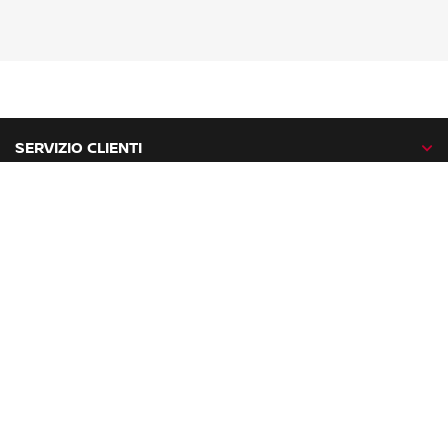
SERVIZIO CLIENTI
GAMMA NISSAN
NISSAN NETWORK
NISSAN SOCIAL
facebook
twitter
instagram
youtube
Nissan nel mondo