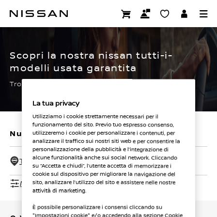
Passa
ai
CERTIFIED PRE OWNED
contenuti
principali
Scopri la nostra nissan tutti-i-
modelli usata garantita
Trova subito la tua.
La tua privacy
Utilizziamo i cookie strettamente necessari per il
funzionamento del sito. Previo tuo espresso consenso,
Nuovi veicoli
Veicoli usati
utilizzeremo i cookie per personalizzare i contenuti, per
analizzare il traffico sui nostri siti web e per consentire la
personalizzazione della pubblicità e l’integrazione di
alcune funzionalità anche sui social network. Cliccando
Tutti i concessionari - 50 Km
su “Accetta e chiudi”, l’utente accetta di memorizzare i
cookie sul dispositivo per migliorare la navigazione del
Mostra filtri
sito, analizzare l’utilizzo del sito e assistere nelle nostre
attività di marketing.
È possibile personalizzare i consensi cliccando su
"Impostazioni cookie" e/o accedendo alla sezione Cookie