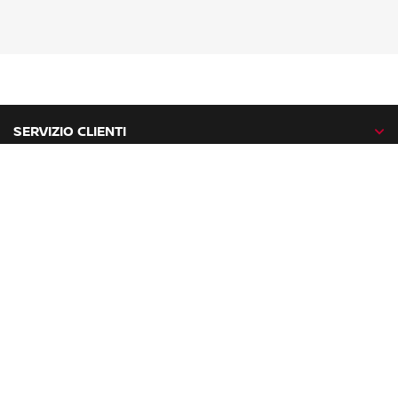
SERVIZIO CLIENTI
GAMMA NISSAN
NISSAN NETWORK
NISSAN SOCIAL
facebook
twitter
instagram
youtube
Nissan nel mondo