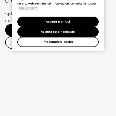
0 Veicoli trovati
del sito web. Per ulteriori informazioni consulta la nostra
cookie policy
Spiacenti, non abbiamo trovato una
corrispondenza esatta per le tue selezioni
Accetta e chiudi
Nessun risultato, riprova.
Accetta solo necessari
Contatta il concessionario
Impostazioni cookie