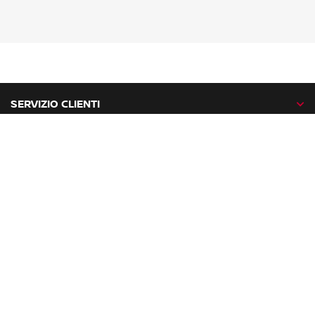
SERVIZIO CLIENTI
GAMMA NISSAN
NISSAN NETWORK
NISSAN SOCIAL
facebook
twitter
instagram
youtube
Nissan nel mondo