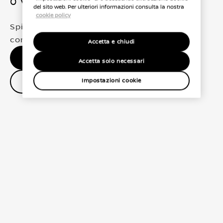
0 Veicoli trovati
del sito web. Per ulteriori informazioni consulta la nostra
cookie policy
Spiacenti, non abbiamo trovato una
corrispondenza esatta per le tue selezioni
Accetta e chiudi
Nessun risultato, riprova.
Accetta solo necessari
Contatta il concessionario
Impostazioni cookie