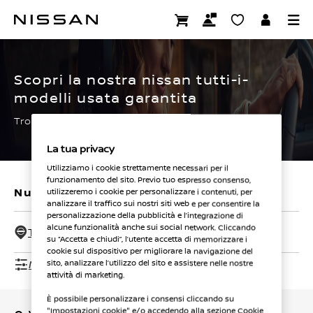
Passa
ai
CERTIFIED PRE OWNED
contenuti
principali
Scopri la nostra nissan tutti-i-
modelli usata garantita
Trova subito la tua.
La tua privacy
Utilizziamo i cookie strettamente necessari per il
funzionamento del sito. Previo tuo espresso consenso,
Nuovi veicoli
Veicoli usati
utilizzeremo i cookie per personalizzare i contenuti, per
analizzare il traffico sui nostri siti web e per consentire la
personalizzazione della pubblicità e l’integrazione di
alcune funzionalità anche sui social network. Cliccando
Tutti i concessionari - 50 Km
su “Accetta e chiudi”, l’utente accetta di memorizzare i
cookie sul dispositivo per migliorare la navigazione del
Mostra filtri
sito, analizzare l’utilizzo del sito e assistere nelle nostre
attività di marketing.
È possibile personalizzare i consensi cliccando su
"Impostazioni cookie" e/o accedendo alla sezione Cookie