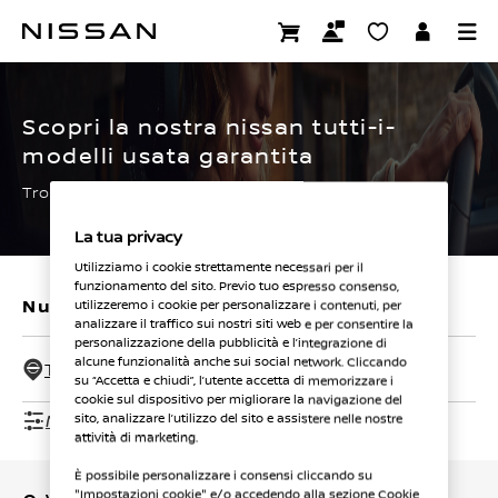
Passa
ai
CERTIFIED PRE OWNED
contenuti
principali
Scopri la nostra nissan tutti-i-
modelli usata garantita
Trova subito la tua.
La tua privacy
Utilizziamo i cookie strettamente necessari per il
funzionamento del sito. Previo tuo espresso consenso,
Nuovi veicoli
Veicoli usati
utilizzeremo i cookie per personalizzare i contenuti, per
analizzare il traffico sui nostri siti web e per consentire la
personalizzazione della pubblicità e l’integrazione di
alcune funzionalità anche sui social network. Cliccando
Tutti i concessionari - 50 Km
su “Accetta e chiudi”, l’utente accetta di memorizzare i
cookie sul dispositivo per migliorare la navigazione del
Mostra filtri
sito, analizzare l’utilizzo del sito e assistere nelle nostre
attività di marketing.
È possibile personalizzare i consensi cliccando su
"Impostazioni cookie" e/o accedendo alla sezione Cookie