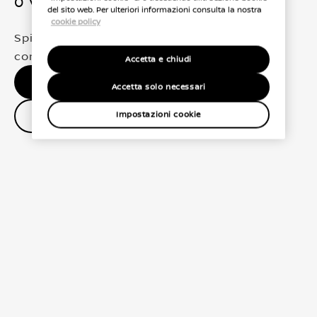
0 Veicoli trovati
del sito web. Per ulteriori informazioni consulta la nostra
cookie policy
Spiacenti, non abbiamo trovato una
corrispondenza esatta per le tue selezioni
Accetta e chiudi
Nessun risultato, riprova.
Accetta solo necessari
Contatta il concessionario
Impostazioni cookie