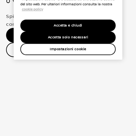
0 Veicoli trovati
del sito web. Per ulteriori informazioni consulta la nostra
cookie policy
Spiacenti, non abbiamo trovato una
corrispondenza esatta per le tue selezioni
Accetta e chiudi
Nessun risultato, riprova.
Accetta solo necessari
Contatta il concessionario
Impostazioni cookie