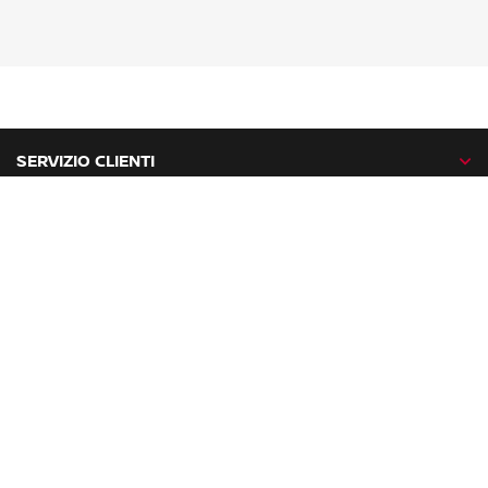
SERVIZIO CLIENTI
GAMMA NISSAN
NISSAN NETWORK
NISSAN SOCIAL
facebook
twitter
instagram
youtube
Nissan nel mondo