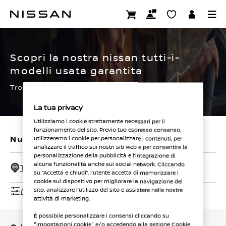
Passa
ai
CERTIFIED PRE OWNED
contenuti
principali
Scopri la nostra nissan tutti-i-
modelli usata garantita
Trova subito la tua.
La tua privacy
Utilizziamo i cookie strettamente necessari per il
funzionamento del sito. Previo tuo espresso consenso,
Nuovi veicoli
Veicoli usati
utilizzeremo i cookie per personalizzare i contenuti, per
analizzare il traffico sui nostri siti web e per consentire la
personalizzazione della pubblicità e l’integrazione di
alcune funzionalità anche sui social network. Cliccando
Tutti i concessionari - 50 Km
su “Accetta e chiudi”, l’utente accetta di memorizzare i
cookie sul dispositivo per migliorare la navigazione del
Mostra filtri
sito, analizzare l’utilizzo del sito e assistere nelle nostre
attività di marketing.
È possibile personalizzare i consensi cliccando su
"Impostazioni cookie" e/o accedendo alla sezione Cookie