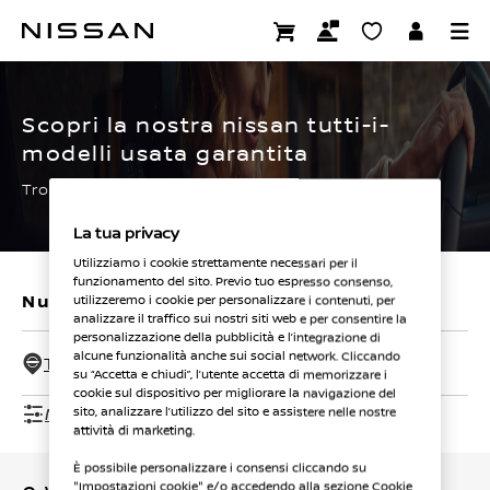
Passa
ai
CERTIFIED PRE OWNED
contenuti
principali
Scopri la nostra nissan tutti-i-
modelli usata garantita
Trova subito la tua.
La tua privacy
Utilizziamo i cookie strettamente necessari per il
funzionamento del sito. Previo tuo espresso consenso,
Nuovi veicoli
Veicoli usati
utilizzeremo i cookie per personalizzare i contenuti, per
analizzare il traffico sui nostri siti web e per consentire la
personalizzazione della pubblicità e l’integrazione di
alcune funzionalità anche sui social network. Cliccando
Tutti i concessionari - 50 Km
su “Accetta e chiudi”, l’utente accetta di memorizzare i
cookie sul dispositivo per migliorare la navigazione del
Mostra filtri
sito, analizzare l’utilizzo del sito e assistere nelle nostre
attività di marketing.
È possibile personalizzare i consensi cliccando su
"Impostazioni cookie" e/o accedendo alla sezione Cookie