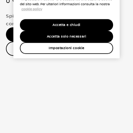
0 Veicoli trovati
del sito web. Per ulteriori informazioni consulta la nostra
cookie policy
Spiacenti, non abbiamo trovato una
corrispondenza esatta per le tue selezioni
Accetta e chiudi
Nessun risultato, riprova.
Accetta solo necessari
Contatta il concessionario
Impostazioni cookie