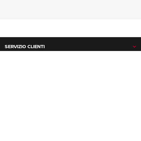
SERVIZIO CLIENTI
GAMMA NISSAN
NISSAN NETWORK
NISSAN SOCIAL
facebook
twitter
instagram
youtube
Nissan nel mondo