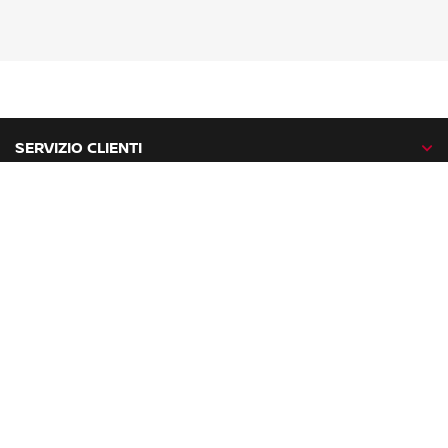
SERVIZIO CLIENTI
GAMMA NISSAN
NISSAN NETWORK
NISSAN SOCIAL
facebook
twitter
instagram
youtube
Nissan nel mondo