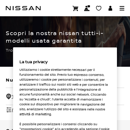
Passa
ai
CERTIFIED PRE OWNED
contenuti
principali
Scopri la nostra nissan tutti-i-
modelli usata garantita
Trova subito la tua.
La tua privacy
Utilizziamo i cookie strettamente necessari per il
funzionamento del sito. Previo tuo espresso consenso,
Nuovi veicoli
Veicoli usati
utilizzeremo i cookie per personalizzare i contenuti, per
analizzare il traffico sui nostri siti web e per consentire la
personalizzazione della pubblicità e l’integrazione di
alcune funzionalità anche sui social network. Cliccando
Tutti i concessionari - 50 Km
su “Accetta e chiudi”, l’utente accetta di memorizzare i
cookie sul dispositivo per migliorare la navigazione del
Mostra filtri
sito, analizzare l’utilizzo del sito e assistere nelle nostre
attività di marketing.
È possibile personalizzare i consensi cliccando su
"Impostazioni cookie" e/o accedendo alla sezione Cookie