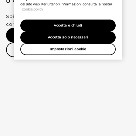
0 Veicoli trovati
del sito web. Per ulteriori informazioni consulta la nostra
cookie policy
Spiacenti, non abbiamo trovato una
corrispondenza esatta per le tue selezioni
Accetta e chiudi
Nessun risultato, riprova.
Accetta solo necessari
Contatta il concessionario
Impostazioni cookie