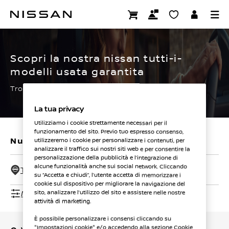
Passa
ai
CERTIFIED PRE OWNED
contenuti
principali
Scopri la nostra nissan tutti-i-
modelli usata garantita
Trova subito la tua.
La tua privacy
Utilizziamo i cookie strettamente necessari per il
funzionamento del sito. Previo tuo espresso consenso,
Nuovi veicoli
Veicoli usati
utilizzeremo i cookie per personalizzare i contenuti, per
analizzare il traffico sui nostri siti web e per consentire la
personalizzazione della pubblicità e l’integrazione di
alcune funzionalità anche sui social network. Cliccando
Tutti i concessionari - 50 Km
su “Accetta e chiudi”, l’utente accetta di memorizzare i
cookie sul dispositivo per migliorare la navigazione del
Mostra filtri
sito, analizzare l’utilizzo del sito e assistere nelle nostre
attività di marketing.
È possibile personalizzare i consensi cliccando su
"Impostazioni cookie" e/o accedendo alla sezione Cookie