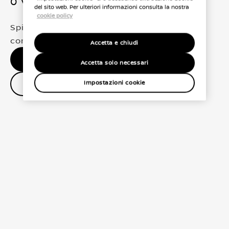
0 Veicoli trovati
del sito web. Per ulteriori informazioni consulta la nostra
cookie policy
Spiacenti, non abbiamo trovato una
corrispondenza esatta per le tue selezioni
Accetta e chiudi
Nessun risultato, riprova.
Accetta solo necessari
Contatta il concessionario
Impostazioni cookie