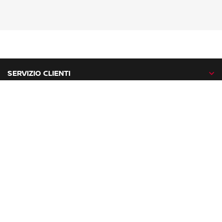
SERVIZIO CLIENTI
GAMMA NISSAN
NISSAN NETWORK
NISSAN SOCIAL
facebook
twitter
instagram
youtube
Nissan nel mondo