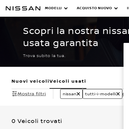
Passa
ai
MODELLI
ACQUISTO NUOVO
CERTIFIED PRE O
contenuti
principali
Scopri la nostra nissa
usata garantita
Trova subito la tua.
Nuovi veicoli
Veicoli usati
Mostra filtri
Can
nissan
tutti-i-modelli
0 Veicoli trovati