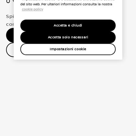
0 Veicoli trovati
del sito web. Per ulteriori informazioni consulta la nostra
cookie policy
Spiacenti, non abbiamo trovato una
corrispondenza esatta per le tue selezioni
Accetta e chiudi
Nessun risultato, riprova.
Accetta solo necessari
Contatta il concessionario
Impostazioni cookie