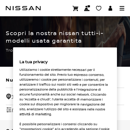
Passa
ai
CERTIFIED PRE OWNED
contenuti
principali
Scopri la nostra nissan tutti-i-
modelli usata garantita
Trova subito la tua.
La tua privacy
Utilizziamo i cookie strettamente necessari per il
funzionamento del sito. Previo tuo espresso consenso,
Nuovi veicoli
Veicoli usati
utilizzeremo i cookie per personalizzare i contenuti, per
analizzare il traffico sui nostri siti web e per consentire la
personalizzazione della pubblicità e l’integrazione di
alcune funzionalità anche sui social network. Cliccando
Tutti i concessionari - 50 Km
su “Accetta e chiudi”, l’utente accetta di memorizzare i
cookie sul dispositivo per migliorare la navigazione del
Mostra filtri
sito, analizzare l’utilizzo del sito e assistere nelle nostre
attività di marketing.
È possibile personalizzare i consensi cliccando su
"Impostazioni cookie" e/o accedendo alla sezione Cookie