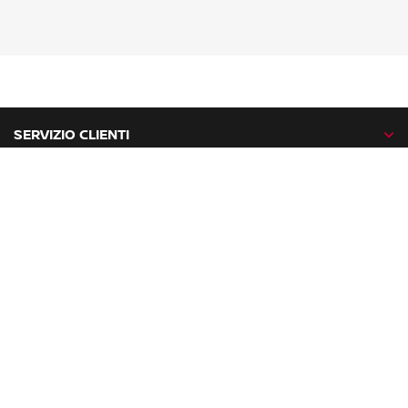
SERVIZIO CLIENTI
GAMMA NISSAN
NISSAN NETWORK
NISSAN SOCIAL
facebook
twitter
instagram
youtube
Nissan nel mondo