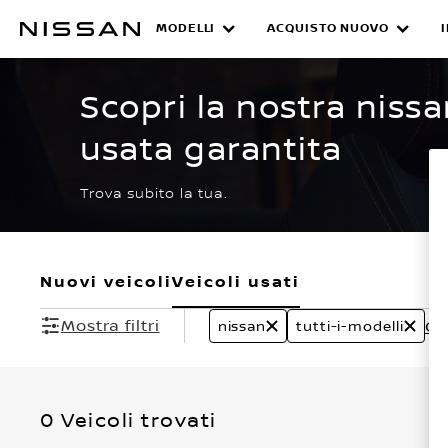
Passa
ai
MODELLI
ACQUISTO NUOVO
CERTIFIED PRE O
contenuti
principali
Scopri la nostra nissa
usata garantita
Trova subito la tua.
Nuovi veicoli
Veicoli usati
Mostra filtri
Can
nissan
tutti-i-modelli
0 Veicoli trovati